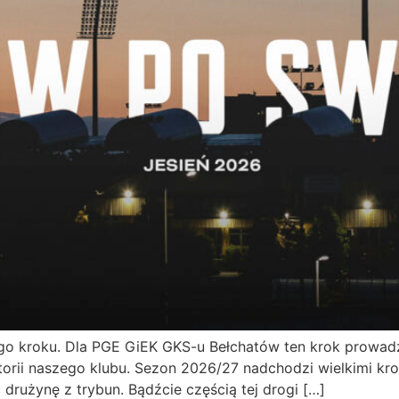
go kroku. Dla PGE GiEK GKS-u Bełchatów ten krok prowadz
historii naszego klubu. Sezon 2026/27 nadchodzi wielkimi k
 drużynę z trybun. Bądźcie częścią tej drogi […]