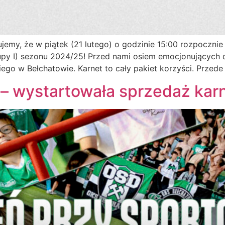
jemy, że w piątek (21 lutego) o godzinie 15:00 rozpoczni
grupy I) sezonu 2024/25! Przed nami osiem emocjonujących
iego w Bełchatowie. Karnet to cały pakiet korzyści. Przed
 – wystartowała sprzedaż kar