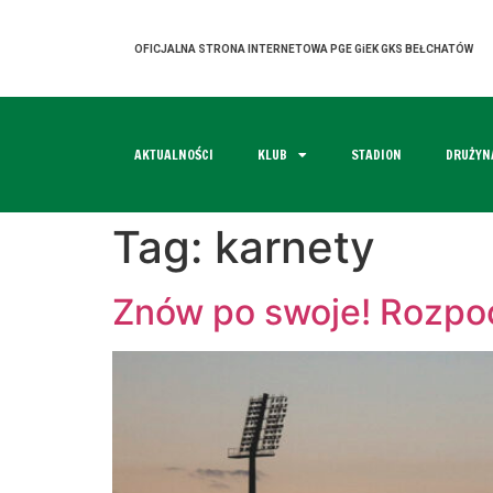
OFICJALNA STRONA INTERNETOWA PGE GiEK GKS BEŁCHATÓW
AKTUALNOŚCI
KLUB
STADION
DRUŻYN
Tag:
karnety
Znów po swoje! Rozpo