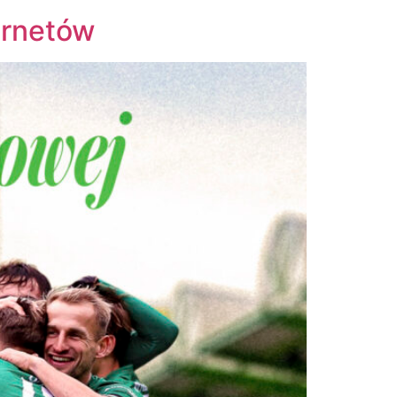
arnetów