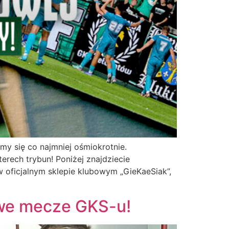
my się co najmniej ośmiokrotnie.
erech trybun! Poniżej znajdziecie
 w oficjalnym sklepie klubowym „GieKaeSiak”,
owe mecze GKS-u!