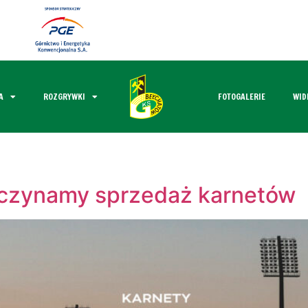
A
ROZGRYWKI
FOTOGALERIE
WID
czynamy sprzedaż karnetów