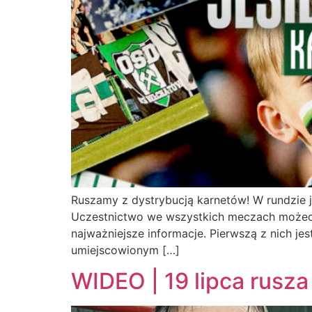
Ruszamy z dystrybucją karnetów! W rundzie je
Uczestnictwo we wszystkich meczach możecie 
najważniejsze informacje. Pierwszą z nich je
umiejscowionym […]
WIDEO | 19 lipca rus