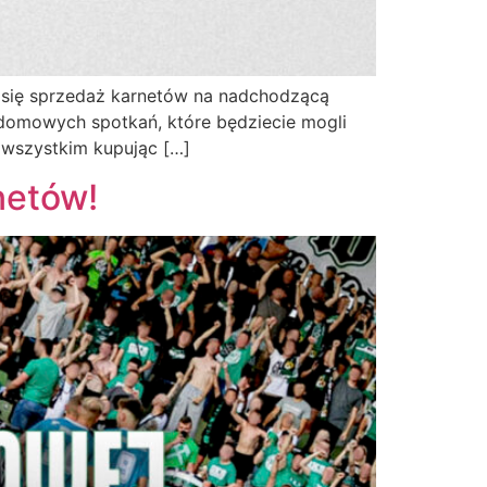
e się sprzedaż karnetów na nadchodzącą
 domowych spotkań, które będziecie mogli
e wszystkim kupując […]
netów!