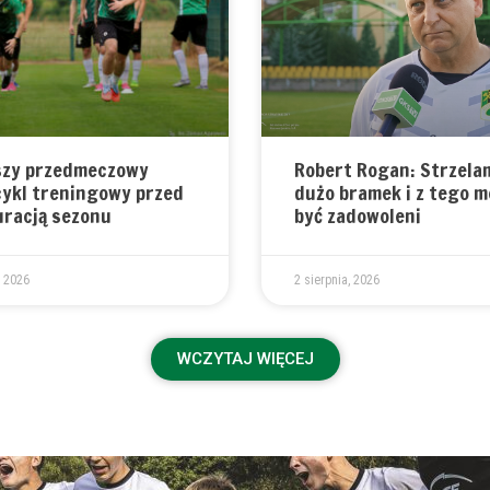
szy przedmeczowy
Robert Rogan: Strzela
ykl treningowy przed
dużo bramek i z tego 
racją sezonu
być zadowoleni
, 2026
2 sierpnia, 2026
WCZYTAJ WIĘCEJ