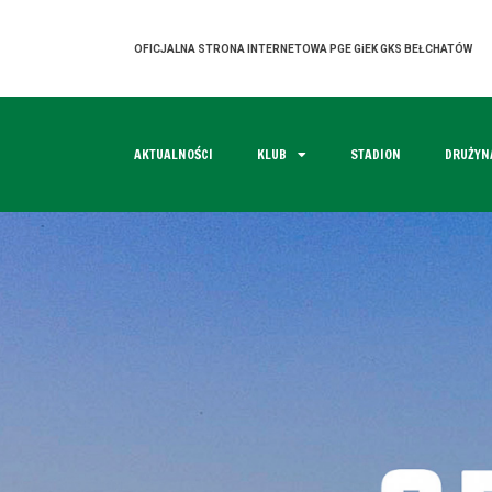
OFICJALNA STRONA INTERNETOWA PGE GiEK GKS BEŁCHATÓW
AKTUALNOŚCI
KLUB
STADION
DRUŻYN