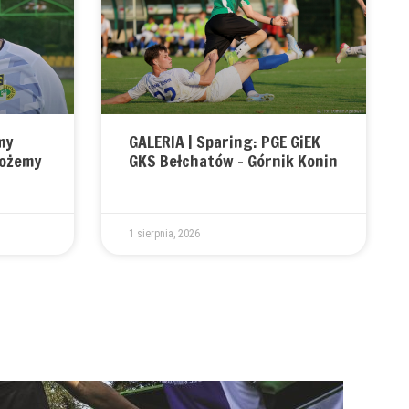
my
GALERIA | Sparing: PGE GiEK
możemy
GKS Bełchatów – Górnik Konin
1 sierpnia, 2026