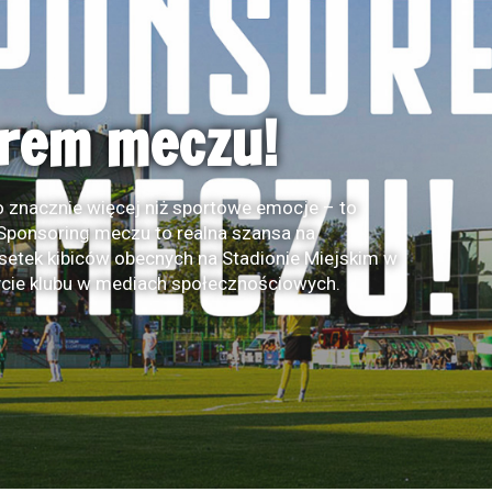
ak kolejną
 zespole
stał Mateusz Marczak – 21-letni środkowy
ować również na obu skrzydłach. Były
bem roczny kontrakt i w nadchodzącym sezonie
.