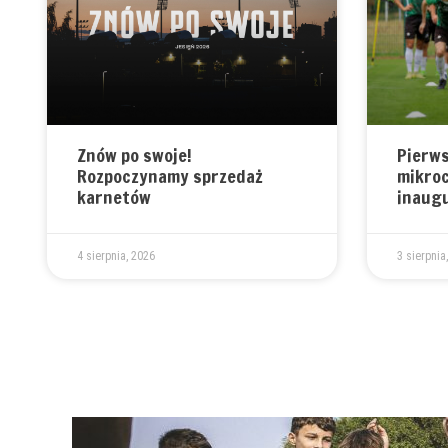
Znów po swoje!
Pierw
Rozpoczynamy sprzedaż
mikroc
karnetów
inaugu
4 sierpnia, 2026
3 sierpnia