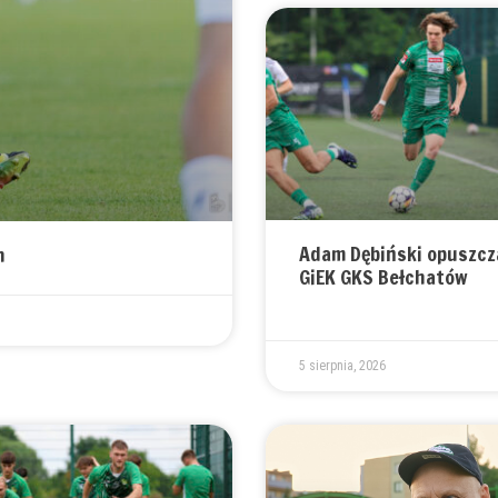
Adam Dębiński opuszcz
n
GiEK GKS Bełchatów
5 sierpnia, 2026