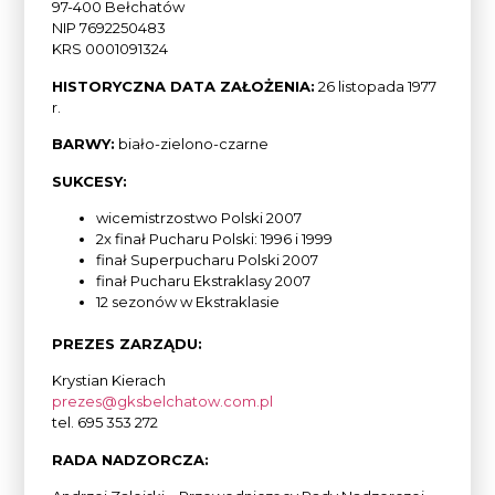
97-400 Bełchatów
NIP 7692250483
KRS 0001091324
HISTORYCZNA DATA ZAŁOŻENIA:
26 listopada 1977
r.
BARWY:
biało-zielono-czarne
SUKCESY:
wicemistrzostwo Polski 2007
2x finał Pucharu Polski: 1996 i 1999
finał Superpucharu Polski 2007
finał Pucharu Ekstraklasy 2007
12 sezonów w Ekstraklasie
PREZES ZARZĄDU:
Krystian Kierach
prezes@gksbelchatow.com.pl
tel. 695 353 272
RADA NADZORCZA: