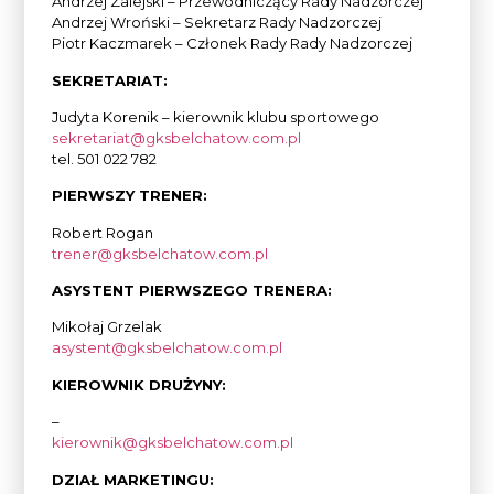
Andrzej Zalejski – Przewodniczący Rady Nadzorczej
Andrzej Wroński – Sekretarz Rady Nadzorczej
Piotr Kaczmarek – Członek Rady Rady Nadzorczej
SEKRETARIAT:
Judyta Korenik – kierownik klubu sportowego
sekretariat@gksbelchatow.com.pl
tel. 501 022 782
PIERWSZY TRENER:
Robert Rogan
trener@gksbelchatow.com.pl
ASYSTENT PIERWSZEGO TRENERA:
Mikołaj Grzelak
asystent@gksbelchatow.com.pl
KIEROWNIK DRUŻYNY:
–
kierownik@gksbelchatow.com.pl
DZIAŁ MARKETINGU: