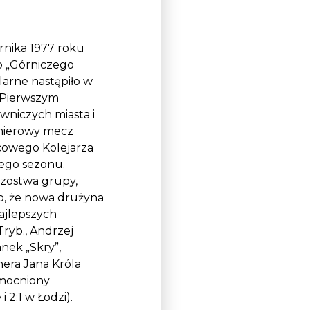
rnika 1977 roku
o „Górniczego
arne nastąpiło w
. Pierwszym
owniczych miasta i
emierowy mecz
scowego Kolejarza
nego sezonu.
rzostwa grupy,
o, że nowa drużyna
ajlepszych
Tryb., Andrzej
nek „Skry”,
era Jana Króla
zmocniony
 2:1 w Łodzi).