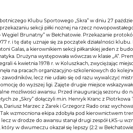
botniczego Klubu Sportowego „Skra” w dniu 27 paździe
przekazaniu sekcji piłki nożnej na rzecz nowopowstałeg
Węgiel Brunatny” w Bełchatowie. Przekazanie protokól
977 r. i tę datę uznaje się za początek działalności klubu
oni Galas, a kierownikiem sekcji piłkarskiej jeden z bud
matyka. Drużyna występowała wówczas w klasie „A”. Pr
egrali 4 kwietnia 1978 r. w Koluszkach, zwyciężając miej
inęła na pracach organizacyjno-szkoleniowych do kolej
zawodników, lecz nie udało się od razu wywalczyć mist
mocję do wyższej ligi. Zajęte drugie miejsce wskazywał
alne możliwości awansu. Przed inauguracją sezonu do n
ych ze „Skry” dołączyli m.in. Henryk Kranc z Piotrkowa 
, Dariusz Marzec z Żarek i Grzegorz Rado oraz wychowa
Tak wzmocniona ekipa zdobyła pod kierownictwem tren
, lecz w drodze do awansu stanął drugi zespół ŁKS-u w
który w dwumeczu okazał się lepszy (2:2 w Bełchatowie i