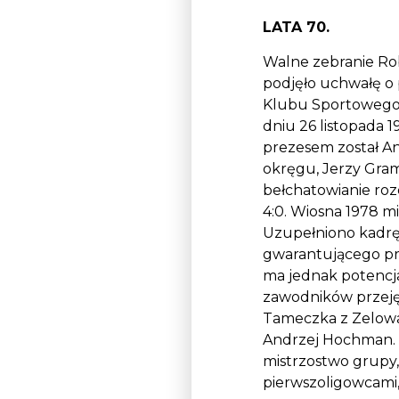
LATA 70.
Walne zebranie Ro
podjęło uchwałę o 
Klubu Sportowego 
dniu 26 listopada 1
prezesem został Ant
okręgu, Jerzy Gra
bełchatowianie roz
4:0. Wiosna 1978 m
Uzupełniono kadrę 
gwarantującego pro
ma jednak potencj
zawodników przejęt
Tameczka z Zelowa
Andrzej Hochman. 
mistrzostwo grupy
pierwszoligowcami, 