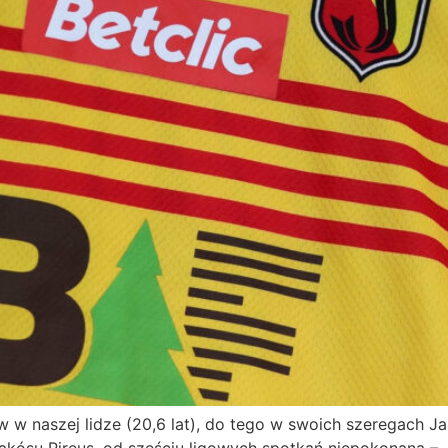
 w naszej lidze (20,6 lat), do tego w swoich szeregach J
su Pireus, od sześciu ligowych spotkań niepokonana – Jag