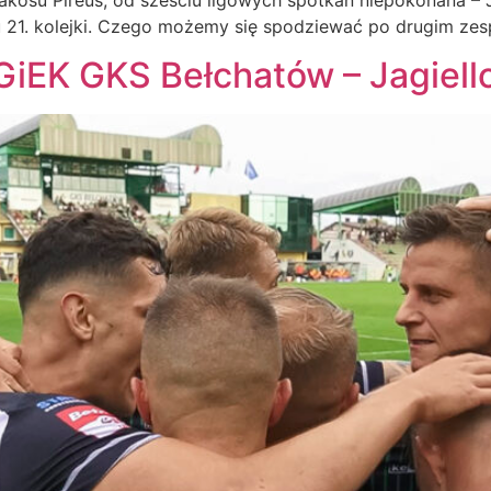
21. kolejki. Czego możemy się spodziewać po drugim zesp
EK GKS Bełchatów – Jagiellon