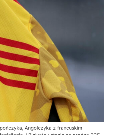
apończyka, Angolczyka z francuskim
iellonia II Białystok stanie na drodze PGE