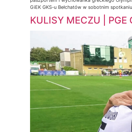
GiEK GKS-u Bełchatów w sobotnim spotkaniu 
KULISY MECZU | PGE Gi