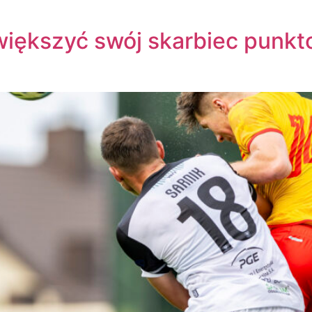
iększyć swój skarbiec punk