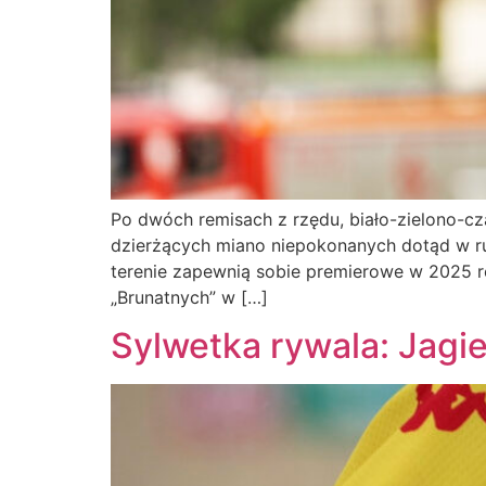
Po dwóch remisach z rzędu, biało-zielono-c
dzierżących miano niepokonanych dotąd w rund
terenie zapewnią sobie premierowe w 2025 
„Brunatnych” w […]
Sylwetka rywala: Jagiel