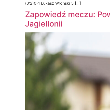
(0:2)0-1 Łukasz Wroński 5 […]
Zapowiedź meczu: Pow
Jagiellonii