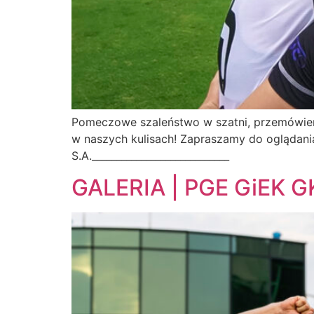
Pomeczowe szaleństwo w szatni, przemówieni
w naszych kulisach! Zapraszamy do oglądan
S.A.____________________________
GALERIA | PGE GiEK GKS