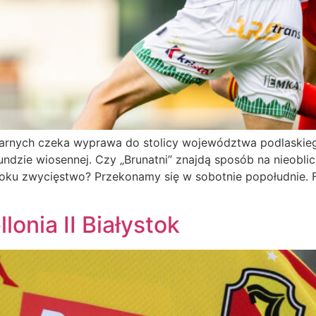
zarnych czeka wyprawa do stolicy województwa podlaskieg
zie wiosennej. Czy „Brunatni” znajdą sposób na nieoblicza
roku zwycięstwo? Przekonamy się w sobotnie popołudnie. 
lonia II Białystok