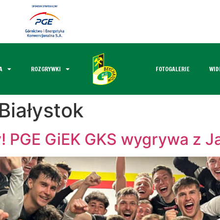
A
ROZGRYWKI
FOTOGALERIE
WID
 Białystok
! PGE GiEK GKS wygrywa z Jag