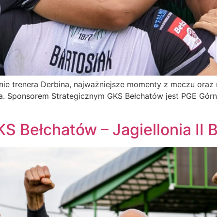
e trenera Derbina, najważniejsze momenty z meczu oraz r
ia. Sponsorem Strategicznym GKS Bełchatów jest PGE Górn
 Bełchatów – Jagiellonia II B