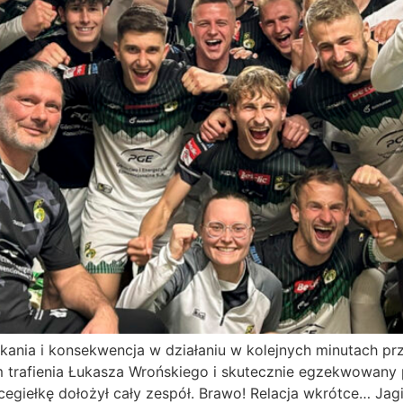
ania i konsekwencja w działaniu w kolejnych minutach pr
trafienia Łukasza Wrońskiego i skutecznie egzekwowany p
egiełkę dołożył cały zespół. Brawo! Relacja wkrótce… Jagie