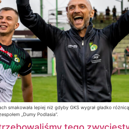
ach smakowała lepiej niż gdyby GKS wygrał gładko różnicą
zespołem „Dumy Podlasia”.
otrzebowaliśmy tego zwycięst