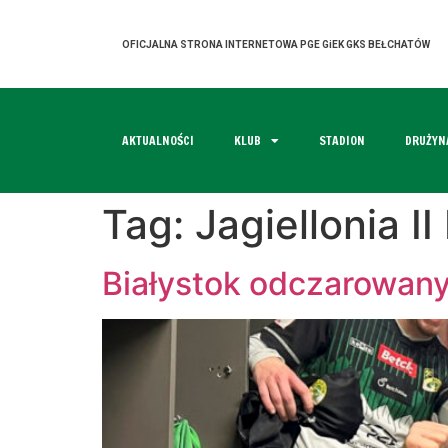
OFICJALNA STRONA INTERNETOWA PGE GiEK GKS BEŁCHATÓW
AKTUALNOŚCI
KLUB
STADION
DRUŻYN
Tag:
Jagiellonia II
Białystok odczarowany