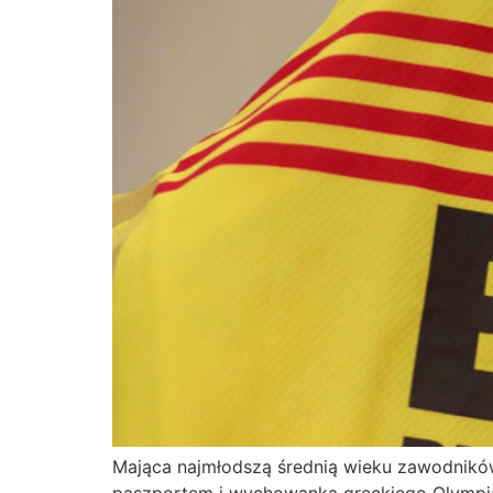
Mająca najmłodszą średnią wieku zawodników
paszportem i wychowanka greckiego Olympiakó