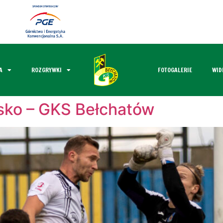
A
ROZGRYWKI
FOTOGALERIE
WID
ko – GKS Bełchatów