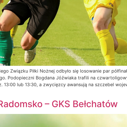
iego Związku Piłki Nożnej odbyło się losowanie par półfin
iego. Podopieczni Bogdana Jóźwiaka trafili na czwartolig
z. 13:00 lub 13:30, a zwycięzcy awansują na szczebel woj
Radomsko – GKS Bełchatów