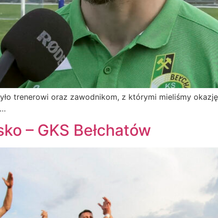
ło trenerowi oraz zawodnikom, z którymi mieliśmy okazj
k…
ko – GKS Bełchatów