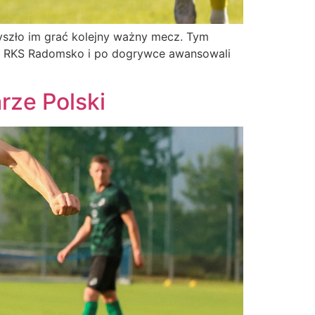
zyszło im grać kolejny ważny mecz. Tym
e z RKS Radomsko i po dogrywce awansowali
ze Polski