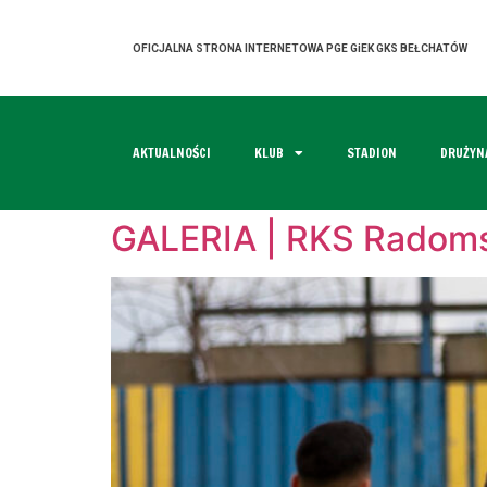
OFICJALNA STRONA INTERNETOWA PGE GiEK GKS BEŁCHATÓW
AKTUALNOŚCI
KLUB
STADION
DRUŻYN
GALERIA | RKS Radoms