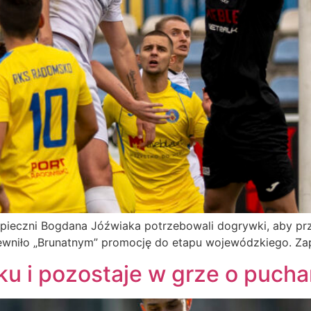
dopieczni Bogdana Jóźwiaka potrzebowali dogrywki, aby prz
niło „Brunatnym” promocję do etapu wojewódzkiego. Zapr
 i pozostaje w grze o pucha