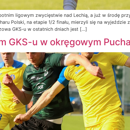
sobotnim ligowym zwycięstwie nad Lechią, a już w środę pr
u Polski, na etapie 1/2 finału, mierzyli się na wyjeździ
owa GKS-u w ostatnich dniach jest […]
m GKS-u w okręgowym Puchar