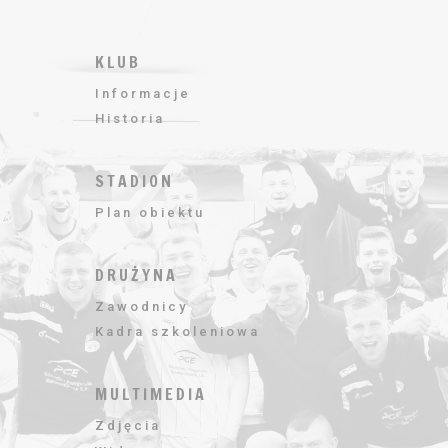
KLUB
Informacje
Historia
STADION
Plan obiektu
DRUŻYNA
Zawodnicy
Kadra szkoleniowa
MULTIMEDIA
Zdjęcia