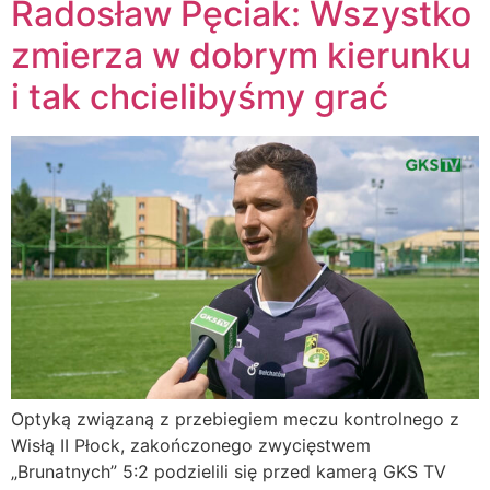
Radosław Pęciak: Wszystko
zmierza w dobrym kierunku
i tak chcielibyśmy grać
Optyką związaną z przebiegiem meczu kontrolnego z
Wisłą II Płock, zakończonego zwycięstwem
„Brunatnych” 5:2 podzielili się przed kamerą GKS TV