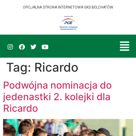
OFICJALNA STRONA INTERNETOWA GKS BEŁCHATÓW
Tag:
Ricardo
Podwójna nominacja do
jedenastki 2. kolejki dla
Ricardo