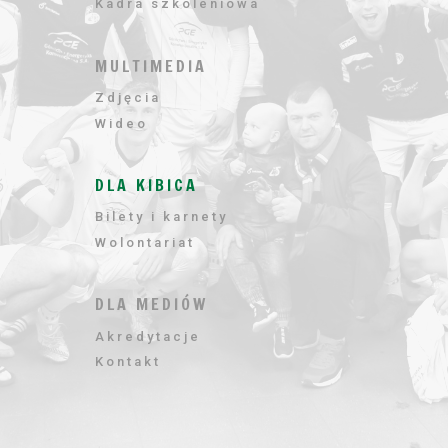
Kadra szkoleniowa
MULTIMEDIA
Zdjęcia
Wideo
DLA KIBICA
Bilety i karnety
Wolontariat
DLA MEDIÓW
Akredytacje
Kontakt