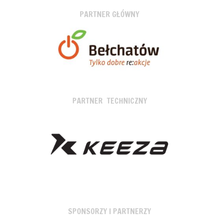
PARTNER GŁÓWNY
PARTNER TECHNICZNY
SPONSORZY I PARTNERZY