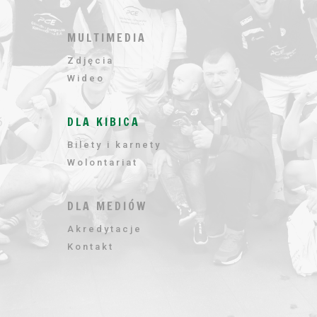
MULTIMEDIA
Zdjęcia
Wideo
DLA KIBICA
Bilety i karnety
Wolontariat
DLA MEDIÓW
Akredytacje
Kontakt