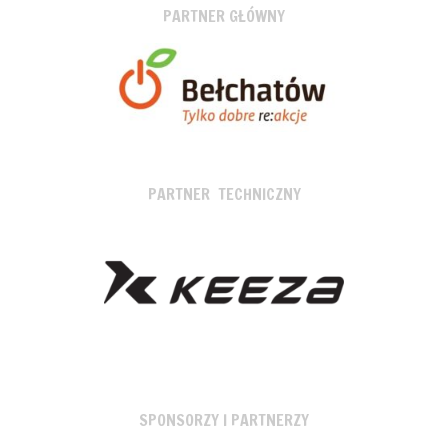
PARTNER GŁÓWNY
PARTNER TECHNICZNY
SPONSORZY I PARTNERZY