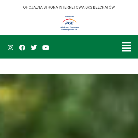
OFICJALNA STRONA INTERNETOWA GKS BEŁCHATÓW