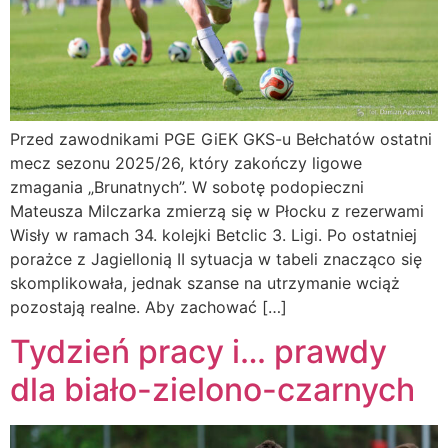
Przed zawodnikami PGE GiEK GKS-u Bełchatów ostatni
mecz sezonu 2025/26, który zakończy ligowe
zmagania „Brunatnych”. W sobotę podopieczni
Mateusza Milczarka zmierzą się w Płocku z rezerwami
Wisły w ramach 34. kolejki Betclic 3. Ligi. Po ostatniej
porażce z Jagiellonią II sytuacja w tabeli znacząco się
skomplikowała, jednak szanse na utrzymanie wciąż
pozostają realne. Aby zachować […]
Tydzień pracy i… prawdy
dla biało-zielono-czarnych