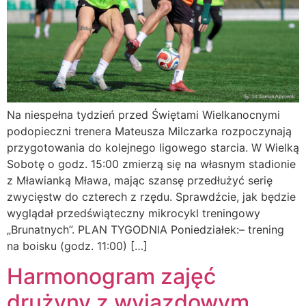
Na niespełna tydzień przed Świętami Wielkanocnymi
podopieczni trenera Mateusza Milczarka rozpoczynają
przygotowania do kolejnego ligowego starcia. W Wielką
Sobotę o godz. 15:00 zmierzą się na własnym stadionie
z Mławianką Mława, mając szansę przedłużyć serię
zwycięstw do czterech z rzędu. Sprawdźcie, jak będzie
wyglądał przedświąteczny mikrocykl treningowy
„Brunatnych”. PLAN TYGODNIA Poniedziałek:– trening
na boisku (godz. 11:00) […]
Harmonogram zajęć
drużyny z wyjazdowym