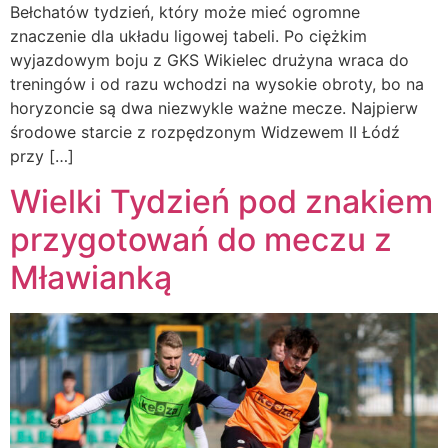
Bełchatów tydzień, który może mieć ogromne
znaczenie dla układu ligowej tabeli. Po ciężkim
wyjazdowym boju z GKS Wikielec drużyna wraca do
treningów i od razu wchodzi na wysokie obroty, bo na
horyzoncie są dwa niezwykle ważne mecze. Najpierw
środowe starcie z rozpędzonym Widzewem II Łódź
przy […]
Wielki Tydzień pod znakiem
przygotowań do meczu z
Mławianką