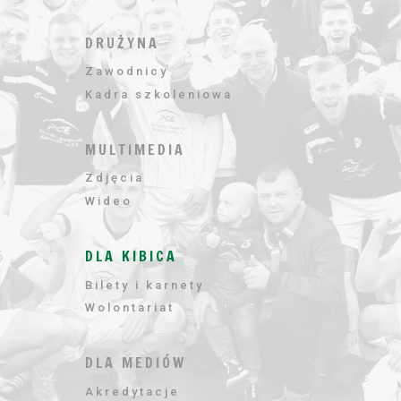
DRUŻYNA
Zawodnicy
Kadra szkoleniowa
MULTIMEDIA
Zdjęcia
Wideo
DLA KIBICA
Bilety i karnety
Wolontariat
DLA MEDIÓW
Akredytacje