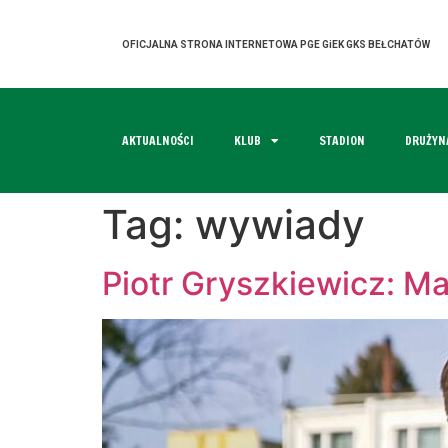
OFICJALNA STRONA INTERNETOWA PGE GiEK GKS BEŁCHATÓW
AKTUALNOŚCI
KLUB
STADION
DRUŻYN
Tag:
wywiady
Piotr Gryszkiewicz: M