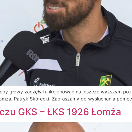
 żeby głowy zaczęły funkcjonować na jeszcze wyższym pozi
 Łomża, Patryk Skórecki. Zapraszamy do wysłuchania pome
eczu GKS – ŁKS 1926 Łomża