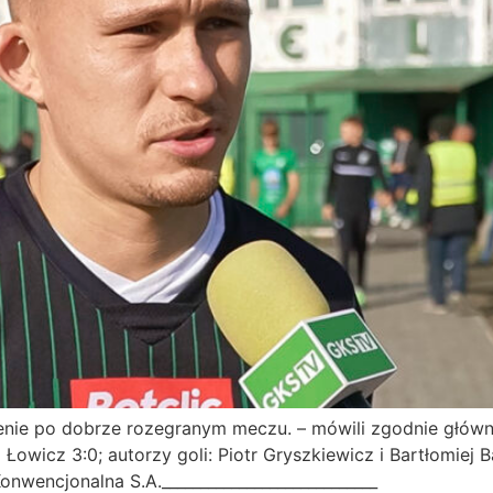
enie po dobrze rozegranym meczu. – mówili zgodnie główni
owicz 3:0; autorzy goli: Piotr Gryszkiewicz i Bartłomiej
nwencjonalna S.A.____________________________