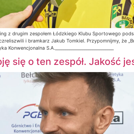
paring z drugim zespołem Łódzkiego Klubu Sportowego pod
zreliszwili i bramkarz Jakub Tomkiel. Przypomnijmy, że „
a Konwencjonalna S.A.____________________________
oję się o ten zespół. Jakość j