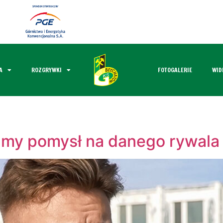
A
ROZGRYWKI
FOTOGALERIE
WID
amy pomysł na danego rywala i