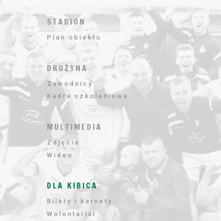
STADION
Plan obiektu
DRUŻYNA
Zawodnicy
Kadra szkoleniowa
MULTIMEDIA
Zdjęcia
Wideo
DLA KIBICA
Bilety i karnety
Wolontariat