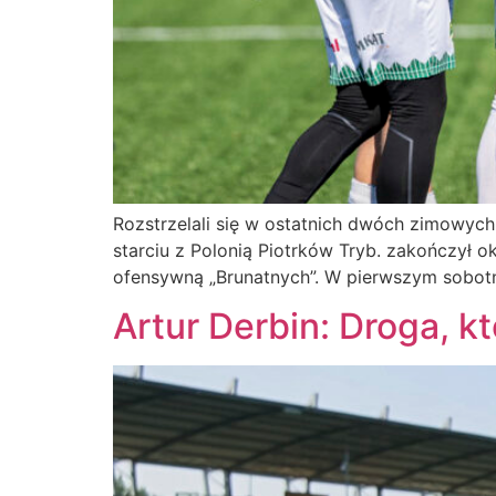
Rozstrzelali się w ostatnich dwóch zimowych
starciu z Polonią Piotrków Tryb. zakończył o
ofensywną „Brunatnych”. W pierwszym sobotn
Artur Derbin: Droga, k