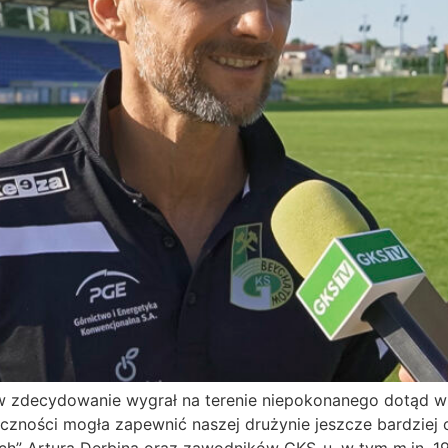
 zdecydowanie wygrał na terenie niepokonanego dotąd w 
eczności mogła zapewnić naszej drużynie jeszcze bardziej 
” Artura Derbina oraz zawodników GKS-u, w tym m.in. 19