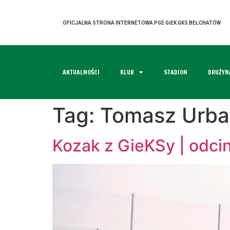
OFICJALNA STRONA INTERNETOWA PGE GiEK GKS BEŁCHATÓW
AKTUALNOŚCI
KLUB
STADION
DRUŻYN
Tag:
Tomasz Urba
Kozak z GieKSy | odci