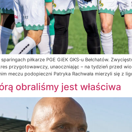
 sparingach piłkarze PGE GiEK GKS-u Bełchatów. Zwycięstw
kres przygotowawczy, unaoczniając – na tydzień przed wiosen
im meczu podopieczni Patryka Rachwała mierzyli się z li
tórą obraliśmy jest właściwa