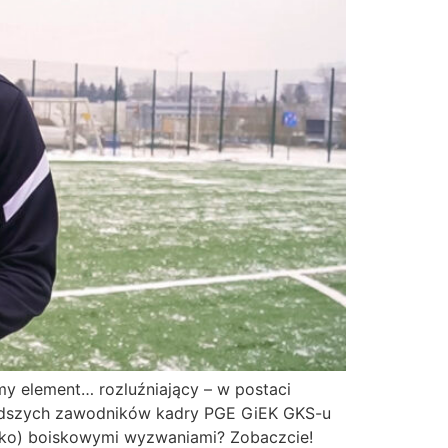
y element… rozluźniający – w postaci
odszych zawodników kadry PGE GiEK GKS-u
ylko) boiskowymi wyzwaniami? Zobaczcie!