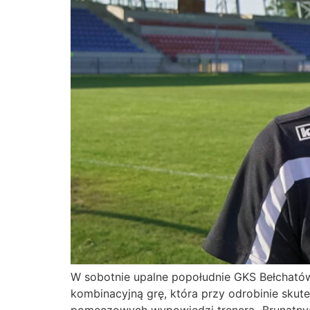
W sobotnie upalne popołudnie GKS Bełchatów
kombinacyjną grę, która przy odrobinie skut
pomeczowych wypowiedzi trenera „Brunatnych