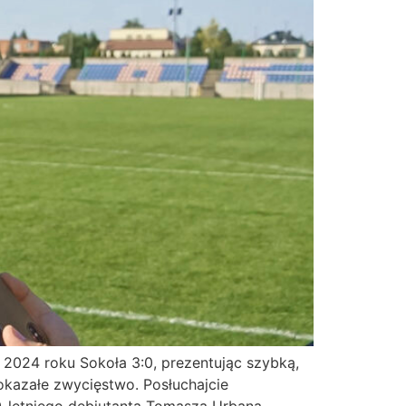
2024 roku Sokoła 3:0, prezentując szybką,
okazałe zwycięstwo. Posłuchajcie
-letniego debiutanta Tomasza Urbana.