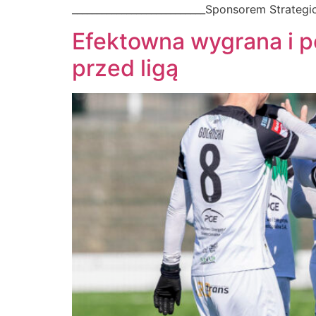
___________________________Sponsorem Strateg
Efektowna wygrana i p
przed ligą