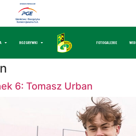
A
ROZGRYWKI
FOTOGALERIE
WID
n
nek 6: Tomasz Urban