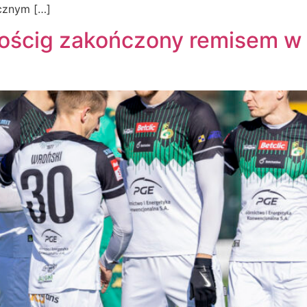
icznym […]
ościg zakończony remisem w 