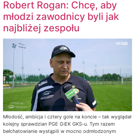
Robert Rogan: Chcę, aby
młodzi zawodnicy byli jak
najbliżej zespołu
Młodość, ambicja i cztery gole na koncie – tak wyglądał
kolejny sprawdzian PGE GiEK GKS-u. Tym razem
bełchatowianie wystąpili w mocno odmłodzonym