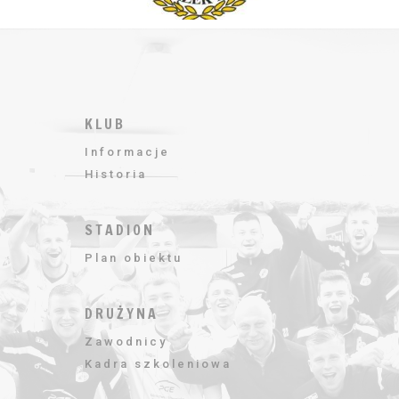
KLUB
Informacje
Historia
STADION
Plan obiektu
DRUŻYNA
Zawodnicy
Kadra szkoleniowa