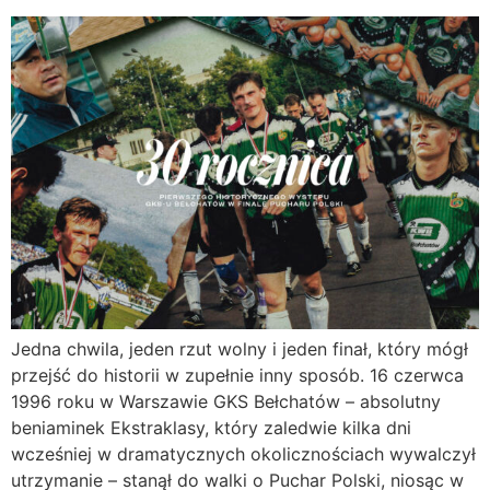
Jedna chwila, jeden rzut wolny i jeden finał, który mógł
przejść do historii w zupełnie inny sposób. 16 czerwca
1996 roku w Warszawie GKS Bełchatów – absolutny
beniaminek Ekstraklasy, który zaledwie kilka dni
wcześniej w dramatycznych okolicznościach wywalczył
utrzymanie – stanął do walki o Puchar Polski, niosąc w