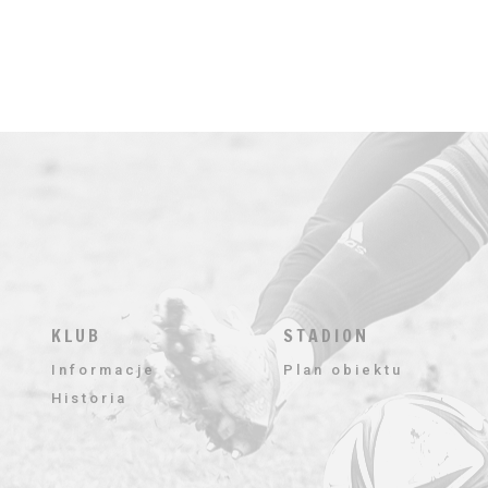
KLUB
STADION
Informacje
Plan obiektu
Historia