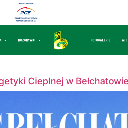
A
ROZGRYWKI
FOTOGALERIE
WID
getyki Cieplnej w Bełchatow