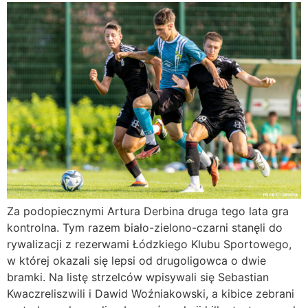
Za podopiecznymi Artura Derbina druga tego lata gra
kontrolna. Tym razem biało-zielono-czarni stanęli do
rywalizacji z rezerwami Łódzkiego Klubu Sportowego,
w której okazali się lepsi od drugoligowca o dwie
bramki. Na listę strzelców wpisywali się Sebastian
Kwaczreliszwili i Dawid Woźniakowski, a kibice zebrani