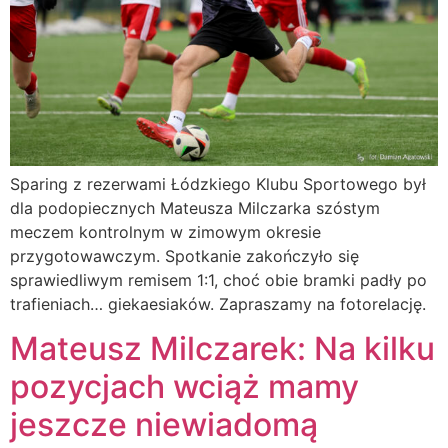
Sparing z rezerwami Łódzkiego Klubu Sportowego był
dla podopiecznych Mateusza Milczarka szóstym
meczem kontrolnym w zimowym okresie
przygotowawczym. Spotkanie zakończyło się
sprawiedliwym remisem 1:1, choć obie bramki padły po
trafieniach… giekaesiaków. Zapraszamy na fotorelację.
Mateusz Milczarek: Na kilku
pozycjach wciąż mamy
jeszcze niewiadomą