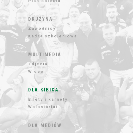
Plan obiektu
DRUŻYNA
Zawodnicy
Kadra szkoleniowa
MULTIMEDIA
Zdjęcia
Wideo
DLA KIBICA
Bilety i karnety
Wolontariat
DLA MEDIÓW