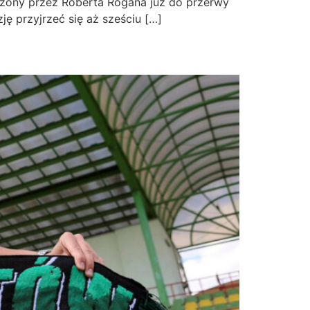
dzony przez Roberta Rogana już do przerwy
ę przyjrzeć się aż sześciu […]