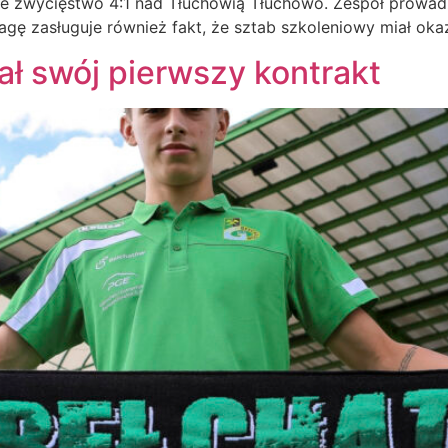
wne zwycięstwo 4:1 nad Tłuchowią Tłuchowo. Zespół prowa
zasługuje również fakt, że sztab szkoleniowy miał okazj
ł swój pierwszy kontrakt