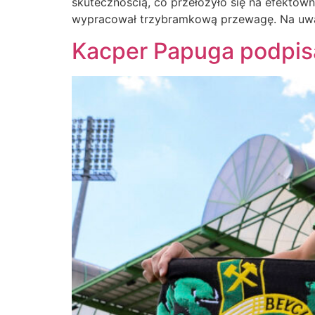
skutecznością, co przełożyło się na efekto
wypracował trzybramkową przewagę. Na uwagę 
Kacper Papuga podpisa