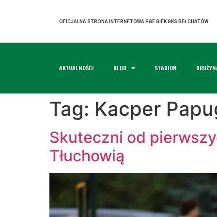
OFICJALNA STRONA INTERNETOWA PGE GiEK GKS BEŁCHATÓW
AKTUALNOŚCI
KLUB
STADION
DRUŻYN
Tag:
Kacper Papu
Skuteczni od pierwszy
Tłuchowią