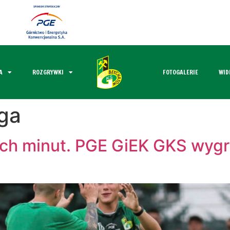
A
ROZGRYWKI
FOTOGALERIE
WID
ga
ch minut. PGE GiEK GKS wygr