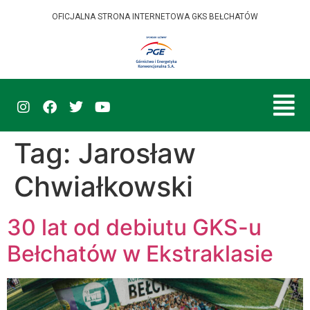
OFICJALNA STRONA INTERNETOWA GKS BEŁCHATÓW
Tag:
Jarosław
Chwiałkowski
30 lat od debiutu GKS-u
Bełchatów w Ekstraklasie