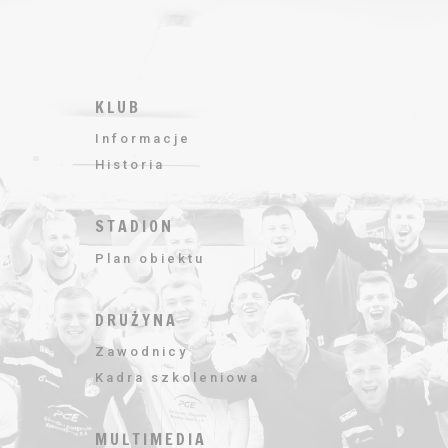
KLUB
Informacje
Historia
STADION
Plan obiektu
DRUŻYNA
Zawodnicy
Kadra szkoleniowa
MULTIMEDIA