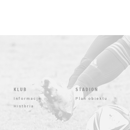
KLUB
STADION
Informacje
Plan obiektu
Historia