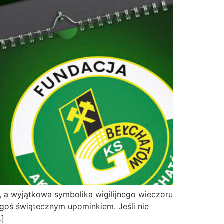
 a wyjątkowa symbolika wigilijnego wieczoru
ogoś świątecznym upominkiem. Jeśli nie
…]