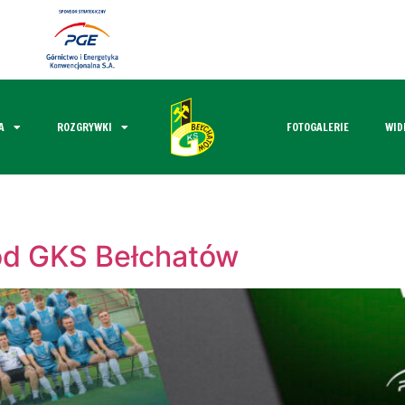
A
ROZGRYWKI
FOTOGALERIE
WID
od GKS Bełchatów