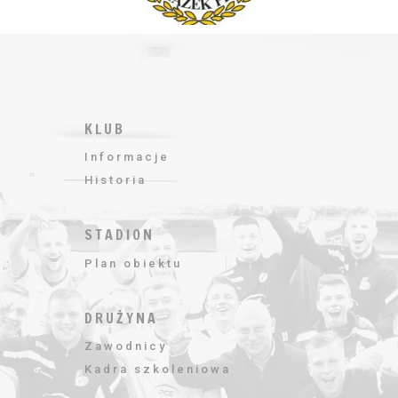
KLUB
Informacje
Historia
STADION
Plan obiektu
DRUŻYNA
Zawodnicy
Kadra szkoleniowa