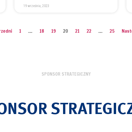
19 września, 2023
rzedni
1
…
18
19
20
21
22
…
25
Nast
SPONSOR STRATEGICZNY