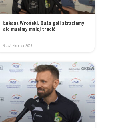
Łukasz Wroński: Dużo goli strzelamy,
ale musimy mniej tracić
9 października, 2023