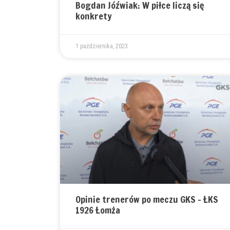
Bogdan Jóźwiak: W piłce liczą się
konkrety
1 października, 2023
Opinie trenerów po meczu GKS – ŁKS
1926 Łomża