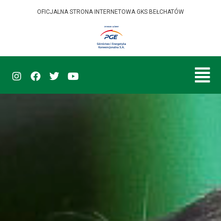
OFICJALNA STRONA INTERNETOWA GKS BEŁCHATÓW