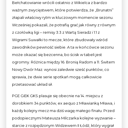
Bełchatowianie wrócili ostatnio z Wikielca z bardzo
ważnym zwycięstwem, które potwierdza, że „Brunatni”
złapali właściwy rytm w kluczowym momencie sezonu.
Wcześniej pokazali, że potrafią grać jak równy z równym
z czołówką ligi – remisy 3:3 z Wartą Sieradz i 1:1 z
Wigrami Suwałki to mecze, które zbudowały wśród
zawodników pewność siebie. A ta w końcówce sezonu
może okazać się bezcenna, bo ścisk w tabeli jest
ogromny. Różnica między 16. Bronią Radom a 11. Świtem
Nowy Dwór Maz. wynosi zaledwie sześć punktów, co
sprawia, że dwie serie spotkań mogą całkowicie
przetasować układ sił.
PGE GiEK GKS plasuje się obecnie na 14. miejscu z
dorobkiem 34 punktów, ex aequo z Mławianką Mława, i
każdy kolejny mecz ma dziś wagę małego finału. Przed
podopiecznymi Mateusza Milczarka kolejne wyzwanie –
starcie z rozpędzonym Widzewem II Łódź, który wygrał