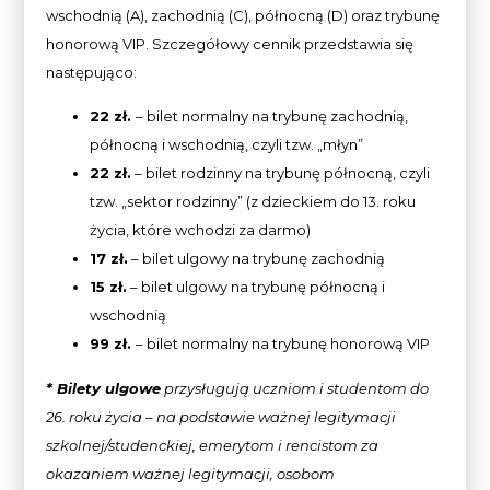
wschodnią (A), zachodnią (C), północną (D) oraz trybunę
honorową VIP. Szczegółowy cennik przedstawia się
następująco:
22 zł.
– bilet normalny na trybunę zachodnią,
północną i wschodnią, czyli tzw. „młyn”
22 zł.
– bilet rodzinny na trybunę północną, czyli
tzw. „sektor rodzinny” (z dzieckiem do 13. roku
życia, które wchodzi za darmo)
17 zł.
– bilet ulgowy na trybunę zachodnią
15 zł.
– bilet ulgowy na trybunę północną i
wschodnią
99 zł.
– bilet normalny na trybunę honorową VIP
* Bilety ulgowe
przysługują uczniom i studentom do
26. roku życia – na podstawie ważnej legitymacji
szkolnej/studenckiej, emerytom i rencistom za
okazaniem ważnej legitymacji, osobom