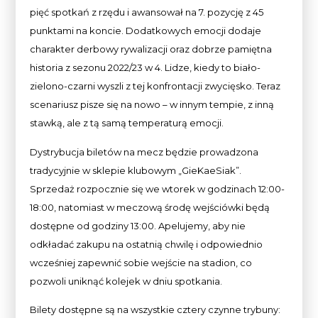
pięć spotkań z rzędu i awansował na 7. pozycję z 45
punktami na koncie. Dodatkowych emocji dodaje
charakter derbowy rywalizacji oraz dobrze pamiętna
historia z sezonu 2022/23 w 4. Lidze, kiedy to biało-
zielono-czarni wyszli z tej konfrontacji zwycięsko. Teraz
scenariusz pisze się na nowo – w innym tempie, z inną
stawką, ale z tą samą temperaturą emocji.
Dystrybucja biletów na mecz będzie prowadzona
tradycyjnie w sklepie klubowym „GieKaeSiak”.
Sprzedaż rozpocznie się we wtorek w godzinach 12:00-
18:00, natomiast w meczową środę wejściówki będą
dostępne od godziny 13:00. Apelujemy, aby nie
odkładać zakupu na ostatnią chwilę i odpowiednio
wcześniej zapewnić sobie wejście na stadion, co
pozwoli uniknąć kolejek w dniu spotkania.
Bilety dostępne są na wszystkie cztery czynne trybuny: