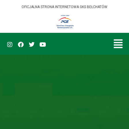
OFICJALNA STRONA INTERNETOWA GKS BEŁCHATÓW