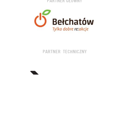
PARTNER GŁÓWNY
PARTNER TECHNICZNY
SPONSORZY I PARTNERZY