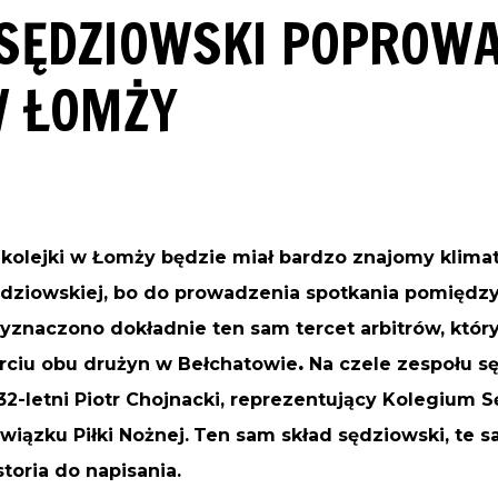
SĘDZIOWSKI POPROWA
W ŁOMŻY
 kolejki w Łomży będzie miał bardzo znajomy klima
dziowskiej, bo do prowadzenia spotkania pomiędzy
znaczono dokładnie ten sam tercet arbitrów, który
arciu obu drużyn w Bełchatowie
.
Na czele zespołu s
32-letni Piotr Chojnacki, reprezentujący Kolegium 
iązku Piłki Nożnej.
Ten sam skład sędziowski, te s
toria do napisania.