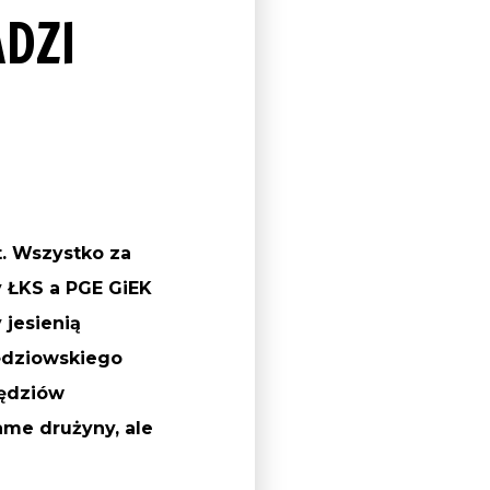
DZI
t. Wszystko za
 ŁKS a PGE GiEK
 jesienią
ędziowskiego
Sędziów
ame drużyny, ale