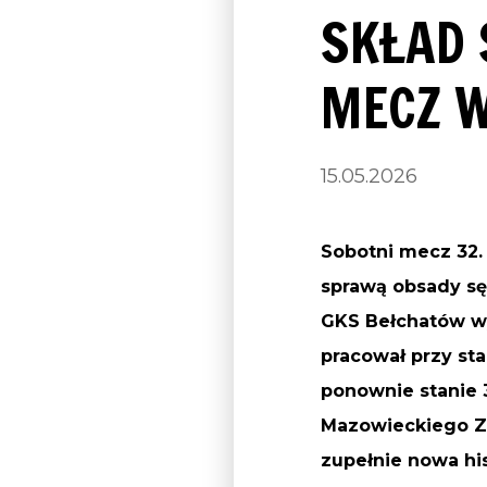
SKŁAD 
MECZ 
15.05.2026
Sobotni mecz 32.
sprawą obsady sę
GKS Bełchatów wy
pracował przy st
ponownie stanie 
Mazowieckiego Zw
zupełnie nowa his