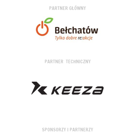
PARTNER GŁÓWNY
PARTNER TECHNICZNY
SPONSORZY I PARTNERZY