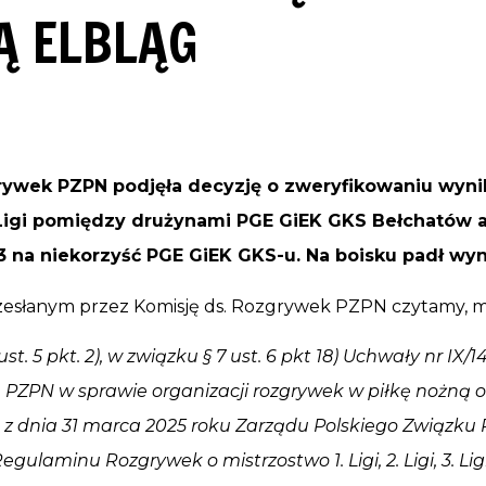
Ą ELBLĄG
rywek PZPN podjęła decyzję o zweryfikowaniu wyni
c Ligi pomiędzy drużynami PGE GiEK GKS Bełchatów a
3 na niekorzyść PGE GiEK GKS-u. Na boisku padł wyni
esłanym przez Komisję ds. Rozgrywek PZPN czytamy, m.
t. 5 pkt. 2), w związku § 7 ust. 6 pkt 18) Uchwały nr IX/14
PZPN w sprawie organizacji rozgrywek w piłkę nożną ora
39 z dnia 31 marca 2025 roku Zarządu Polskiego Związku 
egulaminu Rozgrywek o mistrzostwo 1. Ligi, 2. Ligi, 3. Li