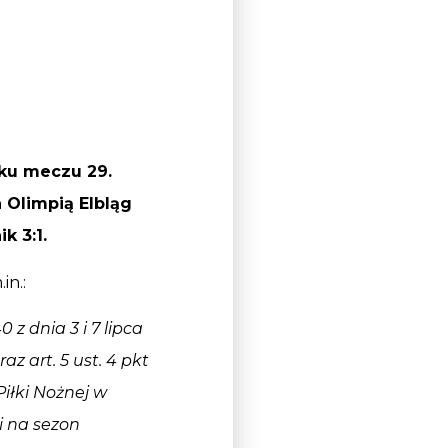
ku meczu 29.
 Olimpią Elbląg
k 3:1.
in.:
0 z dnia 3 i 7 lipca
z art. 5 ust. 4 pkt
Piłki Nożnej w
gi na sezon