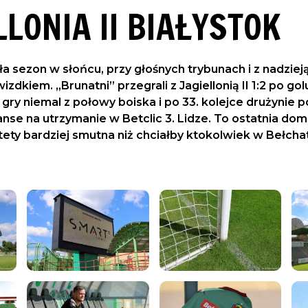
LLONIA II BIAŁYSTOK
 sezon w słońcu, przy głośnych trybunach i z nadzieją
izdkiem. „Brunatni” przegrali z Jagiellonią II 1:2 po g
gry niemal z połowy boiska i po 33. kolejce drużynie po
se na utrzymanie w Betclic 3. Lidze. To ostatnia do
tety bardziej smutna niż chciałby ktokolwiek w Bełcha