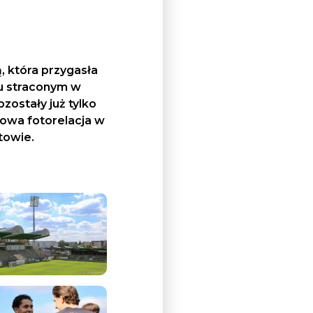
, która przygasła
olu straconym w
zostały już tylko
mowa fotorelacja w
towie.