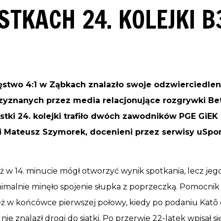
STKACH 24. KOLEJKI B
stwo 4:1 w Ząbkach znalazło swoje odzwierciedlen
yznanych przez media relacjonujące rozgrywki Betcl
astki 24. kolejki trafiło dwóch zawodników PGE GiE
 i Mateusz Szymorek, docenieni przez serwisy uSpor
ż w 14. minucie mógł otworzyć wynik spotkania, lecz jeg
imalnie minęło spojenie słupka z poprzeczką. Pomocni
ż w końcówce pierwszej połowy, kiedy po podaniu Katō
 nie znalazł drogi do siatki. Po przerwie 22-latek wpisał s