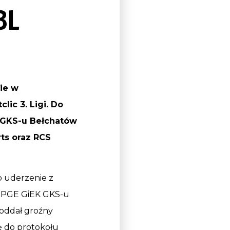
3L
ie w
ic 3. Ligi. Do
K GKS-u Bełchatów
ts oraz RCS
o uderzenie z
k PGE GiEK GKS-u
 oddał groźny
ię do protokołu