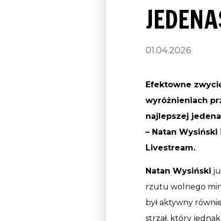
JEDENA
01.04.2026
Efektowne zwycię
wyróżnieniach prz
najlepszej jeden
– Natan Wysiński
Livestream.
Natan Wysiński
ju
rzutu wolnego min
był aktywny równie
strzał, który jednak