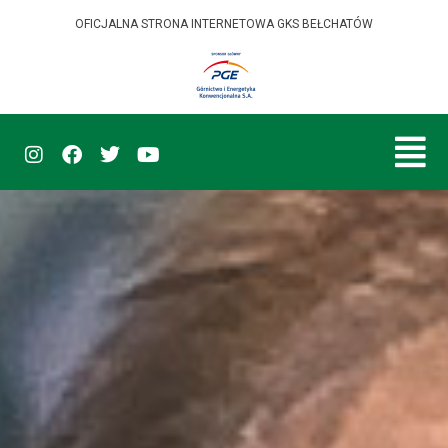
OFICJALNA STRONA INTERNETOWA GKS BEŁCHATÓW