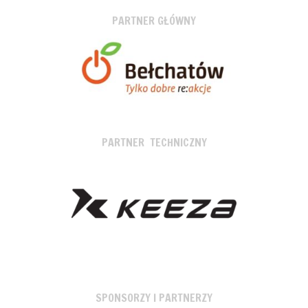
PARTNER GŁÓWNY
PARTNER TECHNICZNY
SPONSORZY I PARTNERZY