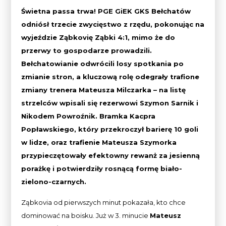
Świetna passa trwa! PGE GiEK GKS Bełchatów
odniósł trzecie zwycięstwo z rzędu, pokonując na
wyjeździe Ząbkovię Ząbki 4:1, mimo że do
przerwy to gospodarze prowadzili.
Bełchatowianie odwrócili losy spotkania po
zmianie stron, a kluczową rolę odegrały trafione
zmiany trenera Mateusza Milczarka – na listę
strzelców wpisali się rezerwowi Szymon Sarnik i
Nikodem Powroźnik. Bramka Kacpra
Popławskiego, który przekroczył barierę 10 goli
w lidze, oraz trafienie Mateusza Szymorka
przypieczętowały efektowny rewanż za jesienną
porażkę i potwierdziły rosnącą formę biało-
zielono-czarnych.
Ząbkovia od pierwszych minut pokazała, kto chce
dominować na boisku. Już w 3. minucie
Mateusz