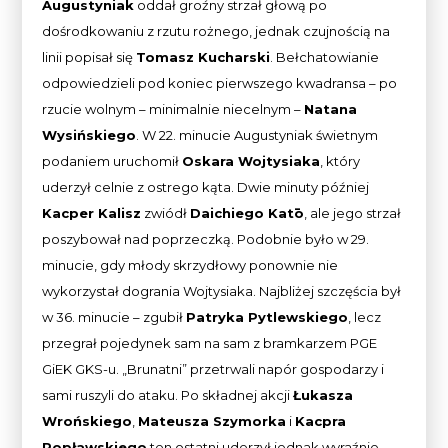
Augustyniak
oddał groźny strzał głową po
dośrodkowaniu z rzutu rożnego, jednak czujnością na
linii popisał się
Tomasz Kucharski
. Bełchatowianie
odpowiedzieli pod koniec pierwszego kwadransa – po
rzucie wolnym – minimalnie niecelnym –
Natana
Wysińskiego
. W 22. minucie Augustyniak świetnym
podaniem uruchomił
Oskara Wojtysiaka
, który
uderzył celnie z ostrego kąta. Dwie minuty później
Kacper Kalisz
zwiódł
Daichiego Katō
, ale jego strzał
poszybował nad poprzeczką. Podobnie było w 29.
minucie, gdy młody skrzydłowy ponownie nie
wykorzystał dogrania Wojtysiaka. Najbliżej szczęścia był
w 36. minucie – zgubił
Patryka Pytlewskiego
, lecz
przegrał pojedynek sam na sam z bramkarzem PGE
GiEK GKS-u. „Brunatni” przetrwali napór gospodarzy i
sami ruszyli do ataku. Po składnej akcji
Łukasza
Wrońskiego
,
Mateusza Szymorka
i
Kacpra
Popławskiego
ten ostatni uderzył jednak wyraźnie