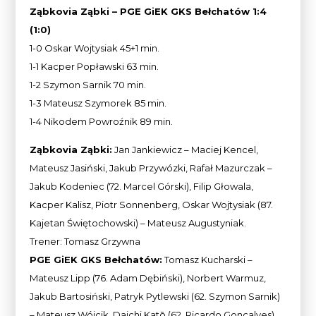
Ząbkovia Ząbki – PGE GiEK GKS Bełchatów 1:4
(1:0)
1-0 Oskar Wojtysiak 45+1 min.
1-1 Kacper Popławski 63 min.
1-2 Szymon Sarnik 70 min.
1-3 Mateusz Szymorek 85 min.
1-4 Nikodem Powroźnik 89 min.
Ząbkovia Ząbki:
Jan Jankiewicz – Maciej Kencel,
Mateusz Jasiński, Jakub Przywózki, Rafał Mazurczak –
Jakub Kodeniec (72. Marcel Górski), Filip Głowala,
Kacper Kalisz, Piotr Sonnenberg, Oskar Wojtysiak (87.
Kajetan Świętochowski) – Mateusz Augustyniak.
Trener: Tomasz Grzywna
PGE GiEK GKS Bełchatów:
Tomasz Kucharski –
Mateusz Lipp (76. Adam Dębiński), Norbert Warmuz,
Jakub Bartosiński, Patryk Pytlewski (62. Szymon Sarnik)
– Mateusz Wójcik, Daichi Katō (62. Ricardo Gonçalves),