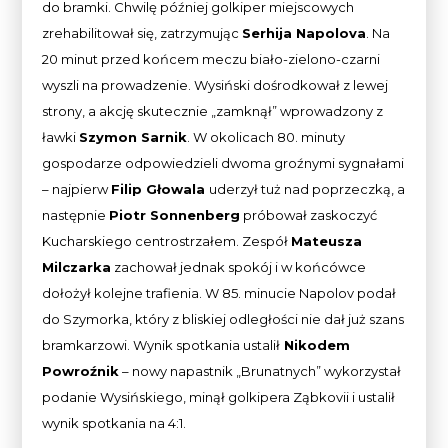
do bramki. Chwilę później golkiper miejscowych
zrehabilitował się, zatrzymując
Serhija Napolova
. Na
20 minut przed końcem meczu biało-zielono-czarni
wyszli na prowadzenie. Wysiński dośrodkował z lewej
strony, a akcję skutecznie „zamknął” wprowadzony z
ławki
Szymon Sarnik
. W okolicach 80. minuty
gospodarze odpowiedzieli dwoma groźnymi sygnałami
– najpierw
Filip Głowala
uderzył tuż nad poprzeczką, a
następnie
Piotr Sonnenberg
próbował zaskoczyć
Kucharskiego centrostrzałem. Zespół
Mateusza
Milczarka
zachował jednak spokój i w końcówce
dołożył kolejne trafienia. W 85. minucie Napolov podał
do Szymorka, który z bliskiej odległości nie dał już szans
bramkarzowi. Wynik spotkania ustalił
Nikodem
Powroźnik
– nowy napastnik „Brunatnych” wykorzystał
podanie Wysińskiego, minął golkipera Ząbkovii i ustalił
wynik spotkania na 4:1.