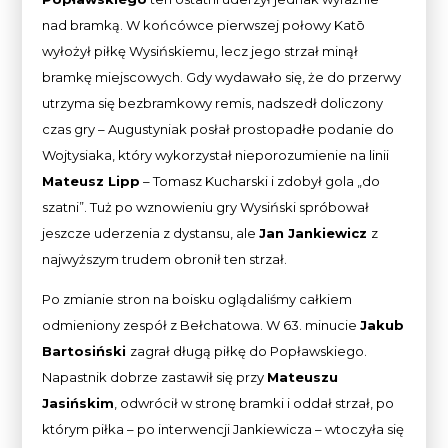
nad bramką. W końcówce pierwszej połowy Katō
wyłożył piłkę Wysińskiemu, lecz jego strzał minął
bramkę miejscowych. Gdy wydawało się, że do przerwy
utrzyma się bezbramkowy remis, nadszedł doliczony
czas gry – Augustyniak posłał prostopadłe podanie do
Wojtysiaka, który wykorzystał nieporozumienie na linii
Mateusz Lipp
– Tomasz Kucharski i zdobył gola „do
szatni”. Tuż po wznowieniu gry Wysiński spróbował
jeszcze uderzenia z dystansu, ale
Jan Jankiewicz
z
najwyższym trudem obronił ten strzał.
Po zmianie stron na boisku oglądaliśmy całkiem
odmieniony zespół z Bełchatowa. W 63. minucie
Jakub
Bartosiński
zagrał długą piłkę do Popławskiego.
Napastnik dobrze zastawił się przy
Mateuszu
Jasińskim
, odwrócił w stronę bramki i oddał strzał, po
którym piłka – po interwencji Jankiewicza – wtoczyła się