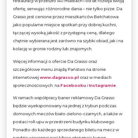
restauracji w przeszło 140 miastach i od lat rozwija swoją
ofertę, serwując różnorodne dania – nie tylko pizze. Da
Grasso jest cenione przez mieszkańców Bełchatowa
jako popularne miejsce spotkań przy dobrej kuchni,
łączącej wysoką jakość z przystępną ceną, dlatego
chętnie wybierana jest zarówno na szybki obiad, jak i na
kolację w gronie rodziny lub znajomych.
Więcej informacji o ofercie Da Grasso oraz
szczegółowe menu znajdą Państwo na stronie
internetowej
www.dagrasso.pl
oraz w mediach
społecznościowych: na
Facebooku
i
Instagramie
.
W ramach współpracy baner reklamowy Da Grasso
będzie wyeksponowany na jednej z trybun podczas
domowych meczów biało-zielono-czarnych, a także w
postaci roll-upu w przestrzeni budynku klubowego.
Ponadto do każdego sprzedanego biletu na mecz w
rundzie wiosennej nasi kibice otrzymają kupon