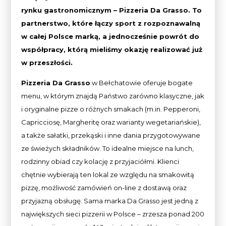
rynku gastronomicznym – Pizzeria Da Grasso. To
partnerstwo, które łączy sport z rozpoznawalną
w całej Polsce marką, a jednocześnie powrót do
współpracy, którą mieliśmy okazję realizować już
w przeszłości.
Pizzeria Da Grasso
w Bełchatowie oferuje bogate
menu, w którym znajdą Państwo zarówno klasyczne, jak
i oryginalne pizze o różnych smakach (m.in. Pepperoni,
Capricciosę, Margheritę oraz warianty wegetariańskie),
a także sałatki, przekąski i inne dania przygotowywane
ze świeżych składników. To idealne miejsce na lunch,
rodzinny obiad czy kolację z przyjaciółmi. Klienci
chętnie wybierają ten lokal ze względu na smakowitą
pizzę, możliwość zamówień on-line z dostawą oraz
przyjazną obsługę. Sama marka Da Grasso jest jedną z
największych sieci pizzerii w Polsce – zrzesza ponad 200