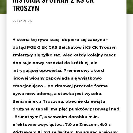
HISTORIA SPOTKAŃ Z KS CK
TROSZYN
27.02.2026
Historia tej rywalizacji dopiero się zaczyna –
dotąd PGE GiEK GKS Bełchatów i KS CK Troszyn
zmierzyły się tylko raz, więc każdy kolejny mecz
dopisuje nowy rozdział do krótkiej, ale
intrygującej opowieści. Premierowy akord
ligowej wiosny zapowiada się wyjątkowo
emocjonująco – po zimowej przerwie forma
bywa niewiadomą, a stawka jest wysoka.
Beniaminek z Troszyna, obecnie dziewiąta
drużyna w tabeli, ma pięć punktów przewagi nad
„Brunatnymi”, a w swoim dorobku m.in.
efektowne zwycięstwa: 7:0 ze Zniczem, 6:0 z
Widzewem II i 5:0 ze Świtem. Inauguracja wiosny