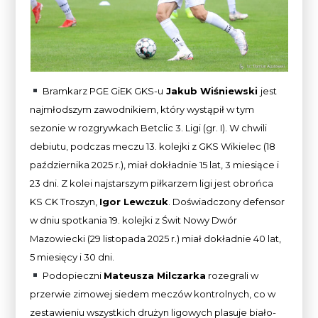
Bramkarz PGE GiEK GKS-u
Jakub Wiśniewski
jest
najmłodszym zawodnikiem, który wystąpił w tym
sezonie w rozgrywkach Betclic 3. Ligi (gr. I). W chwili
debiutu, podczas meczu 13. kolejki z GKS Wikielec (18
października 2025 r.), miał dokładnie 15 lat, 3 miesiące i
23 dni. Z kolei najstarszym piłkarzem ligi jest obrońca
KS CK Troszyn,
Igor Lewczuk
. Doświadczony defensor
w dniu spotkania 19. kolejki z Świt Nowy Dwór
Mazowiecki (29 listopada 2025 r.) miał dokładnie 40 lat,
5 miesięcy i 30 dni.
Podopieczni
Mateusza Milczarka
rozegrali w
przerwie zimowej siedem meczów kontrolnych, co w
zestawieniu wszystkich drużyn ligowych plasuje biało-