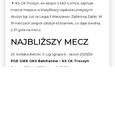
KS CK Troszyn, ex aequo z ŁKS Łomża, zajmuje
trzecie miejsce w klasyfikacji najskuteczniejszych
drużyn ligi, tuż za Legią II Warszawa i Ząbkovią Ząbki. W
19 meczach zespół zdobył 45 bramek, co daje średnią
2,37 gola na mecz.
NAJBLIŻSZY MECZ
20. kolejka Betclic 3. Ligi (grupa I) – sezon 2025/26
PGE GiEK GKS Bełchatów – KS CK Troszyn
Sobota (28 luty 2026 r.), godz. 15:00
Stadion Miejski w Bełchatowie, ul. Sportowa 3
Bilety: w sklepie klubowym
„GieKaeSiak”
Transmisja meczu:
PPV
___________________________
Sponsorem Strategicznym GKS Bełchatów jest PGE
Górnictwo i Energetyka Konwencjonalna
S.A.