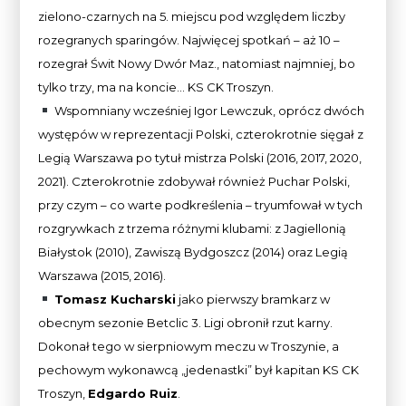
zielono-czarnych na 5. miejscu pod względem liczby
rozegranych sparingów. Najwięcej spotkań – aż 10 –
rozegrał Świt Nowy Dwór Maz., natomiast najmniej, bo
tylko trzy, ma na koncie… KS CK Troszyn.
Wspomniany wcześniej Igor Lewczuk, oprócz dwóch
występów w reprezentacji Polski, czterokrotnie sięgał z
Legią Warszawa po tytuł mistrza Polski (2016, 2017, 2020,
2021). Czterokrotnie zdobywał również Puchar Polski,
przy czym – co warte podkreślenia – tryumfował w tych
rozgrywkach z trzema różnymi klubami: z Jagiellonią
Białystok (2010), Zawiszą Bydgoszcz (2014) oraz Legią
Warszawa (2015, 2016).
Tomasz Kucharski
jako pierwszy bramkarz w
obecnym sezonie Betclic 3. Ligi obronił rzut karny.
Dokonał tego w sierpniowym meczu w Troszynie, a
pechowym wykonawcą „jedenastki” był kapitan KS CK
Troszyn,
Edgardo Ruiz
.