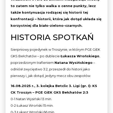
to zatem nie tylko walka o cenne punkty, lecz
także kontynuacja rodzącej się historii tej
konfrontacji – historii, która jak dotąd układa się
korzystniej dla biało-zielono-czarnych.
HISTORIA SPOTKAŃ
Sierpniowy pojedynek w Troszynie, w którym PGE GiEK
GKS Bełchatów – po dublecie
Łukasza Wrońskiego
,
poprzedzonym trafieniem
Natana Wysińskiego
–
odniósł zwycięstwo 3:2, przeszedł do historii jako
pierwszy i, jak dotąd, jedyny mecz obu zespołów.
16.08.2025 r., 3. kolejka Betclic 3. Ligi (gr. I): KS
CK Troszyn – PGE GiEK GKS Bełchatów 2:3
0-1 Natan Wysiński 13 min.
0-2 Łukasz Wroński 15 min.
0-3 Łukasz Wroński 66 min.