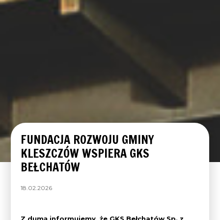
FUNDACJA ROZWOJU GMINY
KLESZCZÓW WSPIERA GKS
BEŁCHATÓW
18.02.2026
Z dumą informujemy, że GKS Bełchatów Sp. z