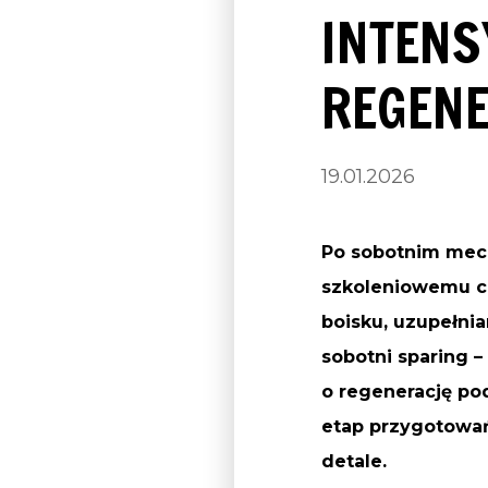
INTENS
REGEN
19.01.2026
Po sobotnim mecz
szkoleniowemu ce
boisku, uzupełnia
sobotni sparing 
o regenerację po
etap przygotowań,
detale.