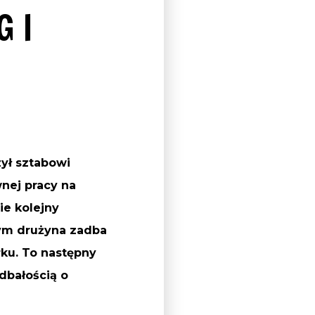
 I
ył sztabowi
nej pracy na
ie kolejny
rym drużyna zadba
ku. To następny
dbałością o