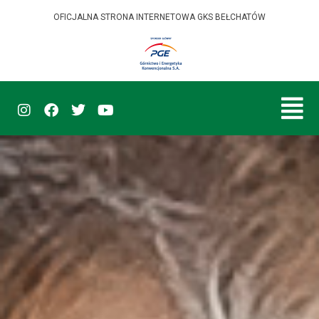
OFICJALNA STRONA INTERNETOWA GKS BEŁCHATÓW