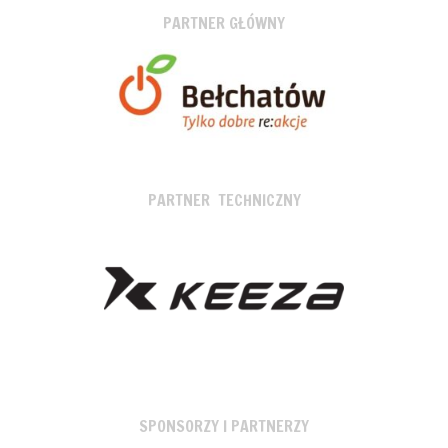
PARTNER GŁÓWNY
PARTNER TECHNICZNY
SPONSORZY I PARTNERZY