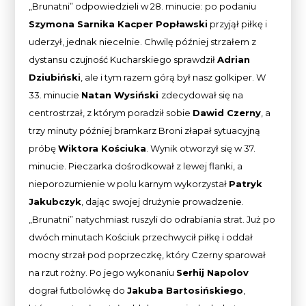
„Brunatni” odpowiedzieli w 28. minucie: po podaniu
Szymona Sarnika Kacper Popławski
przyjął piłkę i
uderzył, jednak niecelnie. Chwilę później strzałem z
dystansu czujność Kucharskiego sprawdził
Adrian
Dziubiński
, ale i tym razem górą był nasz golkiper. W
33. minucie
Natan Wysiński
zdecydował się na
centrostrzał, z którym poradził sobie
Dawid Czerny
, a
trzy minuty później bramkarz Broni złapał sytuacyjną
próbę
Wiktora Kościuka
. Wynik otworzył się w 37.
minucie. Pieczarka dośrodkował z lewej flanki, a
nieporozumienie w polu karnym wykorzystał
Patryk
Jakubczyk
, dając swojej drużynie prowadzenie.
„Brunatni” natychmiast ruszyli do odrabiania strat. Już po
dwóch minutach Kościuk przechwycił piłkę i oddał
mocny strzał pod poprzeczkę, który Czerny sparował
na rzut rożny. Po jego wykonaniu
Serhij Napolov
dograł futbolówkę do
Jakuba Bartosińskiego
,