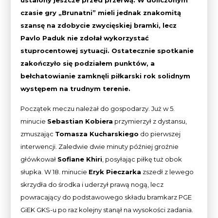
ustalony jeszcze przed przerwą. W doliczonym
czasie gry „Brunatni” mieli jednak znakomitą
szansę na zdobycie zwycięskiej bramki, lecz
Pavlo Paduk nie zdołał wykorzystać
stuprocentowej sytuacji. Ostatecznie spotkanie
zakończyło się podziałem punktów, a
bełchatowianie zamknęli piłkarski rok solidnym
występem na trudnym terenie.
Początek meczu należał do gospodarzy. Już w 5.
minucie
Sebastian Kobiera
przymierzył z dystansu,
zmuszając
Tomasza Kucharskiego
do pierwszej
interwencji. Zaledwie dwie minuty później groźnie
główkował
Sofiane Khiri
, posyłając piłkę tuż obok
słupka. W 18. minucie
Eryk Pieczarka
zszedł z lewego
skrzydła do środka i uderzył prawą nogą, lecz
powracający do podstawowego składu bramkarz PGE
GiEK GKS-u po raz kolejny stanął na wysokości zadania.