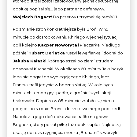
którego strzał został zablokowany, jednak skuteczną
dobitką popisał się… jego partner z defensywy,
Wojciech Bogacz
! Do przerwy utrzymał się remis 1:1.
Po zmianie stron konkretniejsza była Broń. W 49.
minucie po dośrodkowaniu Khiriego w jednej sytuacji
obili kolejno
Kacper Noworyta
i Pieczarka. Niedługo
później
Hubert Derlatka
ruszył lewą flanką i dograł do
Jakuba Kałaski
, którego strzał po ziemi z trudem
opanował Kucharski. W okolicach 60. minuty Jakubczyk
idealnie dograł do wybiegającego Khiriego, lecz
Francuz trafił jedynie w boczną siatkę. W kolejnych
minutach tempo gry spadło, a groźniejszych akcji
brakowało. Dopiero w 85. minucie zrobiło się nieco
goręcej po stronie Broni – do rzutu wolnego podszedł
Napolov, a jego dośrodkowanie trafiło na głowę
Bogacza, który posłał piłkę tuż obok słupka. Najlepszą
okazję do rozstrzygnięcia meczu „Brunatni” stworzyli