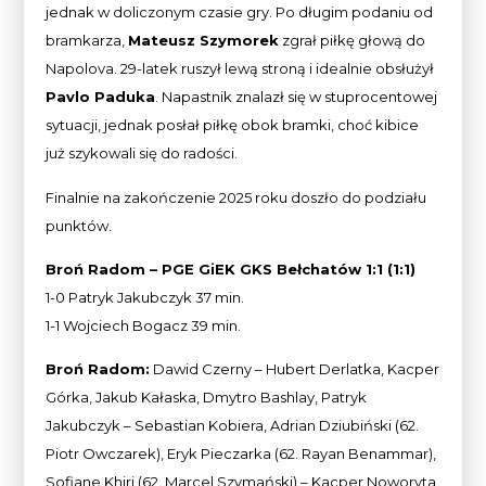
jednak w doliczonym czasie gry. Po długim podaniu od
bramkarza,
Mateusz Szymorek
zgrał piłkę głową do
Napolova. 29-latek ruszył lewą stroną i idealnie obsłużył
Pavlo Paduka
. Napastnik znalazł się w stuprocentowej
sytuacji, jednak posłał piłkę obok bramki, choć kibice
już szykowali się do radości.
Finalnie na zakończenie 2025 roku doszło do podziału
punktów.
Broń Radom – PGE GiEK GKS Bełchatów 1:1 (1:1)
1-0 Patryk Jakubczyk 37 min.
1-1 Wojciech Bogacz 39 min.
Broń Radom:
Dawid Czerny – Hubert Derlatka, Kacper
Górka, Jakub Kałaska, Dmytro Bashlay, Patryk
Jakubczyk – Sebastian Kobiera, Adrian Dziubiński (62.
Piotr Owczarek), Eryk Pieczarka (62. Rayan Benammar),
Sofiane Khiri (62. Marcel Szymański) – Kacper Noworyta