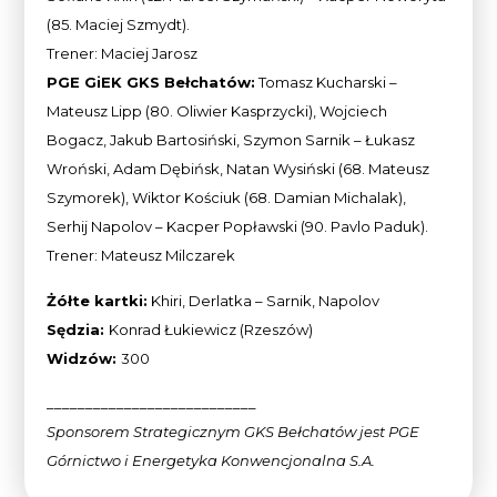
(85. Maciej Szmydt).
Trener: Maciej Jarosz
PGE GiEK GKS Bełchatów:
Tomasz Kucharski –
Mateusz Lipp (80. Oliwier Kasprzycki), Wojciech
Bogacz, Jakub Bartosiński, Szymon Sarnik – Łukasz
Wroński, Adam Dębińsk, Natan Wysiński (68. Mateusz
Szymorek), Wiktor Kościuk (68. Damian Michalak),
Serhij Napolov – Kacper Popławski (90. Pavlo Paduk).
Trener: Mateusz Milczarek
Żółte kartki:
Khiri, Derlatka – Sarnik, Napolov
Sędzia:
Konrad Łukiewicz (Rzeszów)
Widzów:
300
___________________________
Sponsorem Strategicznym GKS Bełchatów jest PGE
Górnictwo i Energetyka Konwencjonalna
S.A.