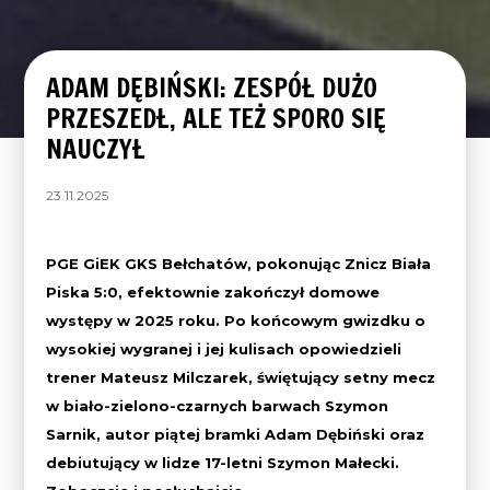
ADAM DĘBIŃSKI: ZESPÓŁ DUŻO
PRZESZEDŁ, ALE TEŻ SPORO SIĘ
NAUCZYŁ
23.11.2025
PGE GiEK GKS Bełchatów, pokonując Znicz Biała
Piska 5:0, efektownie zakończył domowe
występy w 2025 roku. Po końcowym gwizdku o
wysokiej wygranej i jej kulisach opowiedzieli
trener Mateusz Milczarek, świętujący setny mecz
w biało-zielono-czarnych barwach Szymon
Sarnik, autor piątej bramki Adam Dębiński oraz
debiutujący w lidze 17-letni Szymon Małecki.