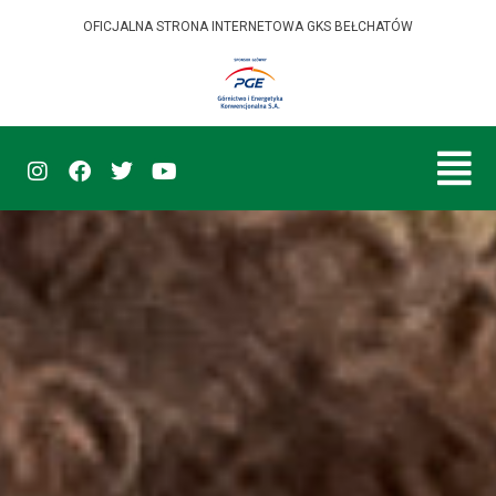
OFICJALNA STRONA INTERNETOWA GKS BEŁCHATÓW