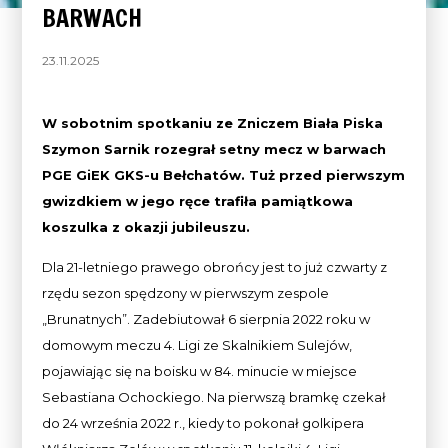
BARWACH
23.11.2025
W sobotnim spotkaniu ze Zniczem Biała Piska
Szymon Sarnik rozegrał setny mecz w barwach
PGE GiEK GKS-u Bełchatów. Tuż przed pierwszym
gwizdkiem w jego ręce trafiła pamiątkowa
koszulka z okazji jubileuszu.
Dla 21-letniego prawego obrońcy jest to już czwarty z
rzędu sezon spędzony w pierwszym zespole
„Brunatnych”. Zadebiutował 6 sierpnia 2022 roku w
domowym meczu 4. Ligi ze Skalnikiem Sulejów,
pojawiając się na boisku w 84. minucie w miejsce
Sebastiana Ochockiego. Na pierwszą bramkę czekał
do 24 września 2022 r., kiedy to pokonał golkipera