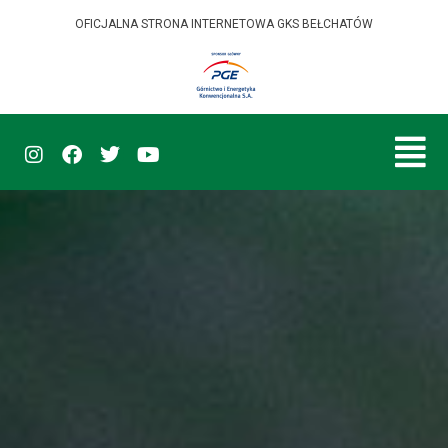
OFICJALNA STRONA INTERNETOWA GKS BEŁCHATÓW