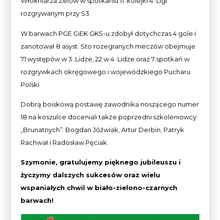
Włókniarza Zelów w spotkaniu 11. kolejki 4. Ligi
rozgrywanym przy S3.
W barwach PGE GiEK GKS-u zdobył dotychczas 4 gole i
zanotował 8 asyst. Sto rozegranych meczów obejmuje
71 występów w 3. Lidze, 22 w 4. Lidze oraz 7 spotkań w
rozgrywkach okręgowego i wojewódzkiego Pucharu
Polski.
Dobrą boiskową postawę zawodnika noszącego numer
18 na koszulce doceniali także poprzedni szkoleniowcy
„Brunatnych”: Bogdan Jóźwiak, Artur Derbin, Patryk
Rachwał i Radosław Pęciak.
Szymonie, gratulujemy pięknego jubileuszu i
życzymy dalszych sukcesów oraz wielu
wspaniałych chwil w biało-zielono-czarnych
barwach!