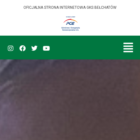
OFICJALNA STRONA INTERNETOWA GKS BEŁCHATÓW