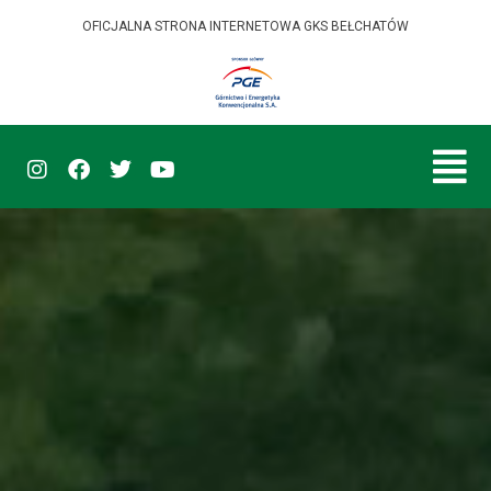
OFICJALNA STRONA INTERNETOWA GKS BEŁCHATÓW