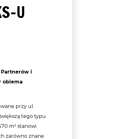
KS-U
 Partnerów i
y obiema
wane przy ul.
ajwiększą tego typu
 570 m² stanowi
ych zarówno znane