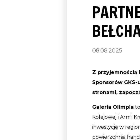
PARTNE
BEŁCH
08.08.2025
Z przyjemnością 
Sponsorów GKS-u
stronami, zapocz
Galeria Olimpia
to
Kolejowej i Armii 
inwestycję w region
powierzchnia handl