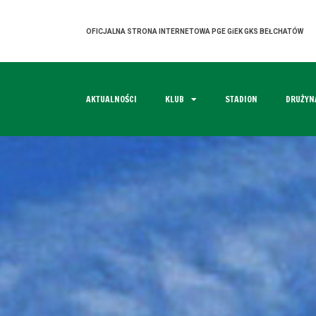
OFICJALNA STRONA INTERNETOWA PGE GiEK GKS BEŁCHATÓW
AKTUALNOŚCI
KLUB
STADION
DRUŻYN