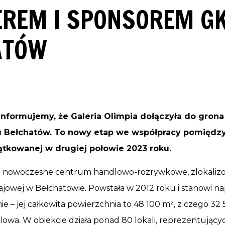
REM I SPONSOREM G
ATÓW
informujemy, że Galeria Olimpia dołączyła do grona
 Bełchatów. To nowy etap we współpracy pomiędz
ątkowanej w drugiej połowie 2023 roku.
 nowoczesne centrum handlowo-rozrywkowe, zlokalizo
Krajowej w Bełchatowie. Powstała w 2012 roku i stanowi n
ie – jej całkowita powierzchnia to 48 100 m², z czego 32
owa. W obiekcie działa ponad 80 lokali, reprezentując