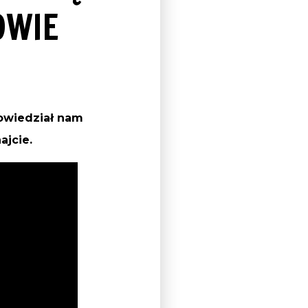
OWIE
powiedział nam
ajcie.