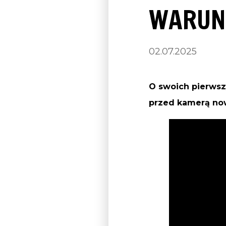
WARUNK
02.07.2025
O swoich pierwsz
przed kamerą now