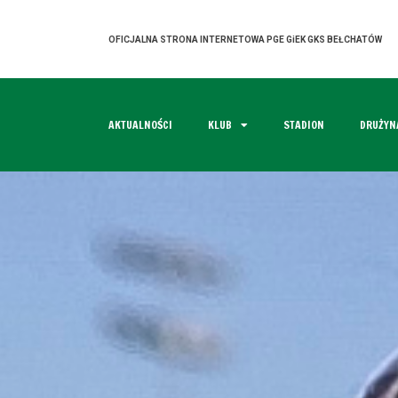
OFICJALNA STRONA INTERNETOWA PGE GiEK GKS BEŁCHATÓW
AKTUALNOŚCI
KLUB
STADION
DRUŻYN