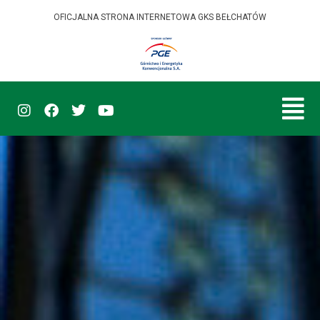
OFICJALNA STRONA INTERNETOWA GKS BEŁCHATÓW