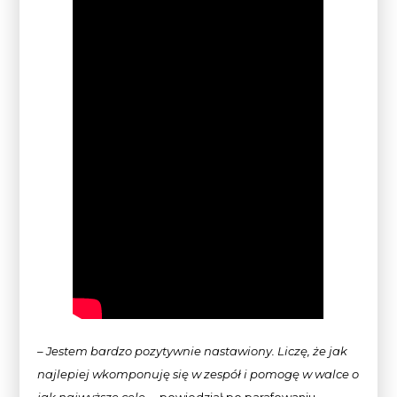
– Jestem bardzo pozytywnie nastawiony. Liczę, że jak
najlepiej wkomponuję się w zespół i pomogę w walce o
jak najwyższe cele.
– powiedział po parafowaniu