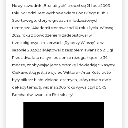
Nowy zawodnik „Brunatnych” urodził się 21 lipca 2003
roku w Łodzi. Jest wychowankiem Łódzkiego Klubu
Sportowego, który w grupach młodzieżowych
tamtejszej Akademii trenował od 10 roku życia. Wiosną
2022 roku z powodzeniem zadebiutował w
trzecioligowych rezerwach „Rycerzy Wiosny”, a w
sezonie 2022/23 świętował z zespołem awans do 2. Ligi.
Przez dwa lata na tym poziomie rozegrał łącznie 34
mecze, zdobywając jedną bramkę i dokładając 3 asysty.
Ciekawostką jest, że ojciec Wiktora – Artur Kościuk to
były piłkarz biało-zielono-czarnych, który równo dwie
dekady temu, tj. wiosną 2005 roku wywalczył z GKS
Bełchatów awans do Ekstraklasy!