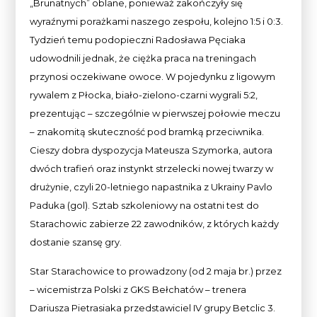
„Brunatnych” oblane, ponieważ zakończyły się
wyraźnymi porażkami naszego zespołu, kolejno 1:5 i 0:3.
Tydzień temu podopieczni Radosława Pęciaka
udowodnili jednak, że ciężka praca na treningach
przynosi oczekiwane owoce. W pojedynku z ligowym
rywalem z Płocka, biało-zielono-czarni wygrali 5:2,
prezentując – szczególnie w pierwszej połowie meczu
– znakomitą skuteczność pod bramką przeciwnika.
Cieszy dobra dyspozycja Mateusza Szymorka, autora
dwóch trafień oraz instynkt strzelecki nowej twarzy w
drużynie, czyli 20-letniego napastnika z Ukrainy Pavlo
Paduka (gol). Sztab szkoleniowy na ostatni test do
Starachowic zabierze 22 zawodników, z których każdy
dostanie szansę gry.
Star Starachowice to prowadzony (od 2 maja br.) przez
– wicemistrza Polski z GKS Bełchatów – trenera
Dariusza Pietrasiaka przedstawiciel IV grupy Betclic 3.