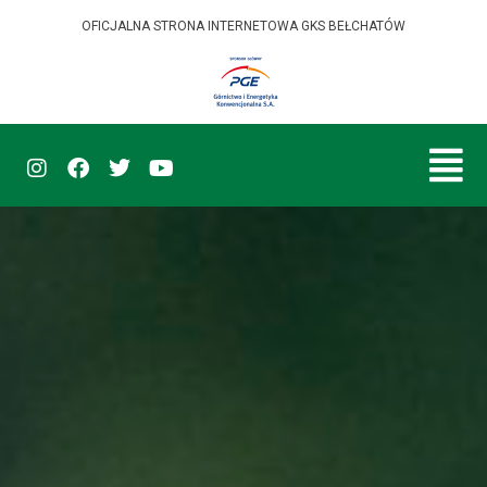
OFICJALNA STRONA INTERNETOWA GKS BEŁCHATÓW