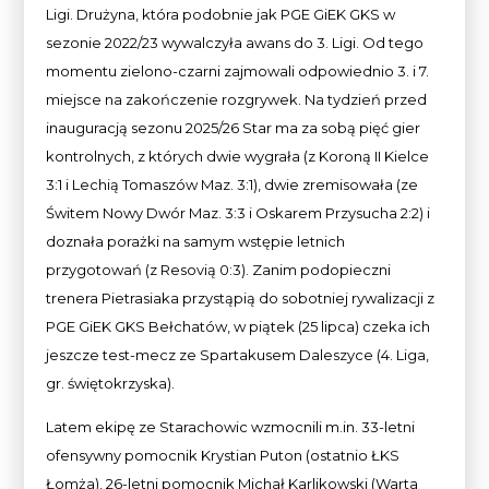
Ligi. Drużyna, która podobnie jak PGE GiEK GKS w
sezonie 2022/23 wywalczyła awans do 3. Ligi. Od tego
momentu zielono-czarni zajmowali odpowiednio 3. i 7.
miejsce na zakończenie rozgrywek. Na tydzień przed
inauguracją sezonu 2025/26 Star ma za sobą pięć gier
kontrolnych, z których dwie wygrała (z Koroną II Kielce
3:1 i Lechią Tomaszów Maz. 3:1), dwie zremisowała (ze
Świtem Nowy Dwór Maz. 3:3 i Oskarem Przysucha 2:2) i
doznała porażki na samym wstępie letnich
przygotowań (z Resovią 0:3). Zanim podopieczni
trenera Pietrasiaka przystąpią do sobotniej rywalizacji z
PGE GiEK GKS Bełchatów, w piątek (25 lipca) czeka ich
jeszcze test-mecz ze Spartakusem Daleszyce (4. Liga,
gr. świętokrzyska).
Latem ekipę ze Starachowic wzmocnili m.in. 33-letni
ofensywny pomocnik Krystian Puton (ostatnio ŁKS
Łomża), 26-letni pomocnik Michał Karlikowski (Warta