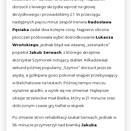
dorzucił z lewego skrzydła wprost na głowę
skrzydłowego i prowadziliśmy 2:1. W przeciągu
następnych pięciu minut zespół trenera
Radosława
Pęciaka
zadał dwa kolejne ciosy. Najpierw obrona
płocczan próbowała wybić dośrodkowanie
Łukasza
Wrońskiego
, jednak błąd we własnej „szesnastce”
popełnił
Jakub Serwach
, z którego skrzętnie
skorzystał Szymorek notujący dublet. Kilkadziesiąt
sekund później popularny „Szymor” dorzucił jeszcze
asystę, a golkipera gości pokonał snajper przebywający
w Bełchatowie na testach. Później tempo meczu
wyraźnie spadło, a wynik się nie zmieniał. Najlepsze
okazje strzeleckie miał Bielka, który w 21. minucie oraz
doliczonym czasie gry trafiał w słupek.
Po zmianie stron rehabilitacji szukał Serwach, jednak w
56. minucie przymierzył nad bramką
Jakuba