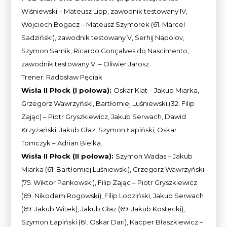
Wiśniewski – Mateusz Lipp, zawodnik testowany IV,
Wojciech Bogacz – Mateusz Szymorek (61. Marcel
Sadziński), zawodnik testowany V, Serhij Napolov,
Szymon Sarnik, Ricardo Gonçalves do Nascimento,
zawodnik testowany VI – Oliwier Jarosz.
Trener: Radosław Pęciak
Wisła II Płock (I połowa):
Oskar Klat – Jakub Miarka,
Grzegorz Wawrzyński, Bartłomiej Luśniewski (32. Filip
Zając) – Piotr Gryszkiewicz, Jakub Serwach, Dawid
Krzyżański, Jakub Głaz, Szymon Łapiński, Oskar
Tomczyk – Adrian Bielka.
Wisła II Płock (II połowa):
Szymon Wadas – Jakub
Miarka (61. Bartłomiej Luśniewski), Grzegorz Wawrzyński
(75. Wiktor Pankowski), Filip Zając – Piotr Gryszkiewicz
(69. Nikodem Rogowski), Filip Lodziński, Jakub Serwach
(69. Jakub Witek), Jakub Głaz (69. Jakub Kostecki),
Szymon Łapiński (61. Oskar Dari), Kacper Błaszkiewicz –