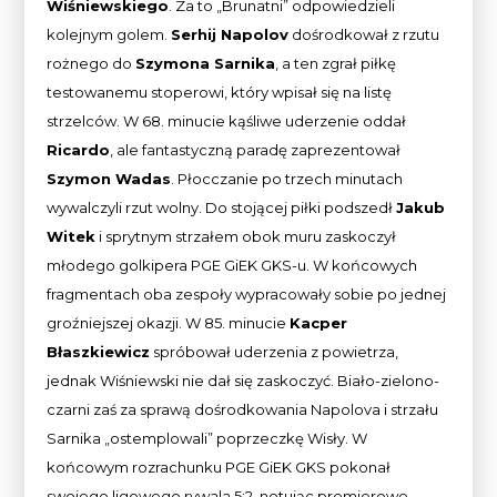
Wiśniewskiego
. Za to „Brunatni” odpowiedzieli
kolejnym golem.
Serhij Napolov
dośrodkował z rzutu
rożnego do
Szymona Sarnika
, a ten zgrał piłkę
testowanemu stoperowi, który wpisał się na listę
strzelców. W 68. minucie kąśliwe uderzenie oddał
Ricardo
, ale fantastyczną paradę zaprezentował
Szymon Wadas
. Płocczanie po trzech minutach
wywalczyli rzut wolny. Do stojącej piłki podszedł
Jakub
Witek
i sprytnym strzałem obok muru zaskoczył
młodego golkipera PGE GiEK GKS-u. W końcowych
fragmentach oba zespoły wypracowały sobie po jednej
groźniejszej okazji. W 85. minucie
Kacper
Błaszkiewicz
spróbował uderzenia z powietrza,
jednak Wiśniewski nie dał się zaskoczyć. Biało-zielono-
czarni zaś za sprawą dośrodkowania Napolova i strzału
Sarnika „ostemplowali” poprzeczkę Wisły. W
końcowym rozrachunku PGE GiEK GKS pokonał
swojego ligowego rywala 5:2, notując premierowe