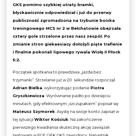
GKS pomimo szybkiej utraty bramki,
błyskawicznie odpowiedział i już do przerwy
publiczność zgromadzona na trybunie boiska
treningowego MCS nr 2 w Bełchatowie obejrzała
cztery gole strzelone przez nasz zespół. Po
zmianie stron giekaesiacy dołożyli piąte trafienie
i finalnie pokonali ligowego rywala Wisłę II Płock
5:2.
Początek spotkania to prawdziwa „jazda bez
trzymanki”. Strzelanie już w 20. sekundzie rozpoczął
Adrian Bielka
, wykorzystując podanie
Piotra
Gryszkiewicza
. Wyrównanie padło po dziesięciu
minutach, gdy efektownym „szczupakiem” popisał się
Mateusz Szymorek
. Asystę na swoje konto zapisał w
tej sytuacji
Wiktor Kościuk
. Na zakończenie
pierwszego kwadransa skuteczną akcję zawiązali
testowani w PGE GiEK GKS zawodnicy. Napastnik