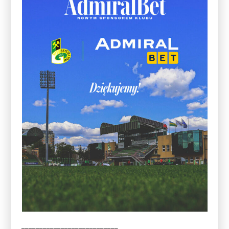
___________________________