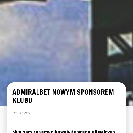
ADMIRALBET NOWYM SPONSOREM
KLUBU
08.07.2025
Miło nam zakomunikować, że grono oficjalnych