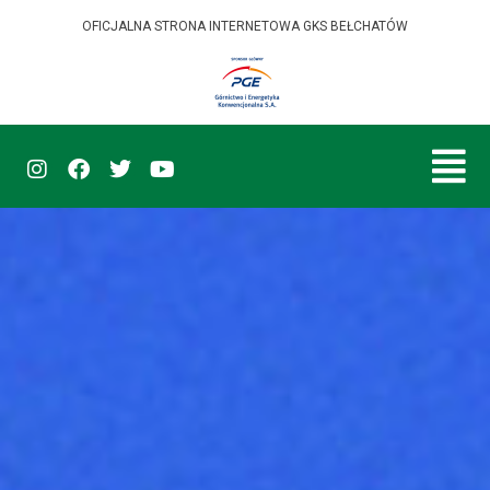
OFICJALNA STRONA INTERNETOWA GKS BEŁCHATÓW