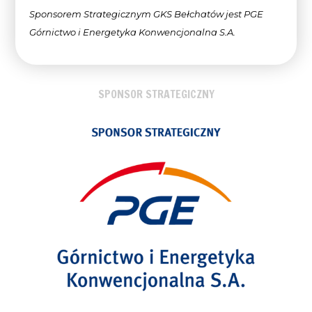
Sponsorem Strategicznym GKS Bełchatów jest PGE
Górnictwo i Energetyka Konwencjonalna
S.A.
SPONSOR STRATEGICZNY