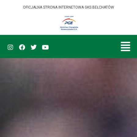
OFICJALNA STRONA INTERNETOWA GKS BEŁCHATÓW