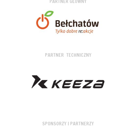
PARTNER GŁÓWNY
PARTNER TECHNICZNY
SPONSORZY I PARTNERZY