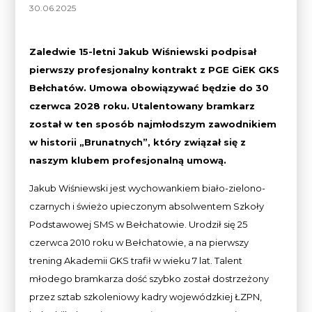
30.06.2025
Zaledwie 15-letni Jakub Wiśniewski podpisał
pierwszy profesjonalny kontrakt z PGE GiEK GKS
Bełchatów. Umowa obowiązywać będzie do 30
czerwca 2028 roku.
Utalentowany bramkarz
został w ten sposób najmłodszym zawodnikiem
w historii „Brunatnych”, który związał się z
naszym klubem profesjonalną umową.
Jakub Wiśniewski jest wychowankiem biało-zielono-
czarnych i świeżo upieczonym absolwentem Szkoły
Podstawowej SMS w Bełchatowie. Urodził się 25
czerwca 2010 roku w Bełchatowie, a na pierwszy
trening Akademii GKS trafił w wieku 7 lat. Talent
młodego bramkarza dość szybko został dostrzeżony
przez sztab szkoleniowy kadry wojewódzkiej ŁZPN,