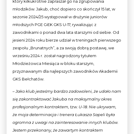
który kilkukrotnie zapraszał go na zgrupowania
młodzików. Jakub, choć dopiero co skończył 15 lat, w
sezonie 2024/25 występował w drużynie juniorów
młodszych PGE GiEK GKS U-17, rywalizując z
zawodnikami o ponad dwa lata starszymi od siebie. Od
jesieni 2024 roku bierze udział w treningach pierwszego
zespołu „Brunatnych”, a za swoją dobrą postawę, we
wrześniu 2024 r. został nagrodzony tytułem
Młodzieżowca Miesiąca w bloku starszym,
przyznawanym dla najlepszych zawodników Akademii
GKS Bełchatów.
– Jako klub jesteśmy bardzo zadowoleni, że udało nam
się zakontraktować Jakuba na maksymalny okres
profesjonalnym kontraktem, tzw. U-18. Nie ukrywam,
że moja determinacja i trenera Łukasza Sapeli była
ogromna z uwagi na zainteresowanie innych klubów.
Jestem przekonany, że zawartym kontraktem